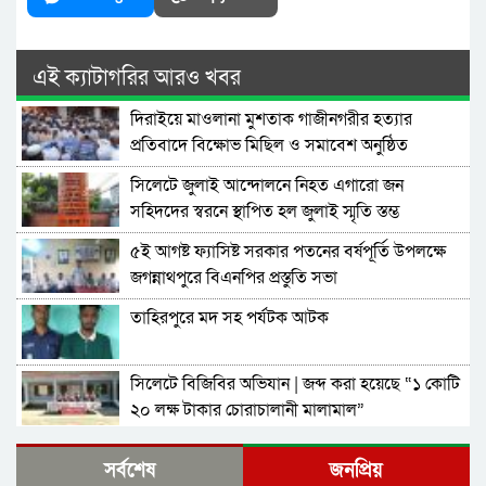
এই ক্যাটাগরির আরও খবর
দিরাইয়ে মাওলানা মুশতাক গাজীনগরীর হত্যার
প্রতিবাদে বিক্ষোভ মিছিল ও সমাবেশ অনুষ্ঠিত
সিলেটে জুলাই আন্দোলনে নিহত এগারো জন
সহিদদের স্বরনে স্থাপিত হল জুলাই স্মৃতি স্তম্ভ
৫ই আগষ্ট ফ্যাসিষ্ট সরকার পতনের বর্ষপূর্তি উপলক্ষে
জগন্নাথপুরে বিএনপির প্রস্তুতি সভা
তাহিরপুরে মদ সহ পর্যটক আটক
সিলেটে বিজিবির অভিযান | জব্দ করা হয়েছে “১ কোটি
২০ লক্ষ টাকার চোরাচালানী মালামাল”
জগন্নাথপুরে পল্লী বিদ্যুৎ এর ঘনঘন লোডশেডিং ,
সর্বশেষ
জনপ্রিয়
জনসাধারণের ভোগান্তি