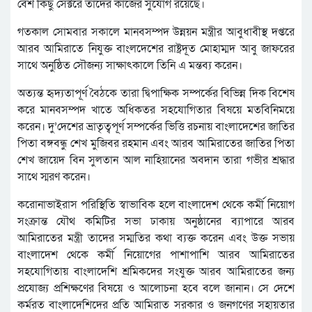
বেশ কিছু সেক্টরে তাদের কাজের সুযােগ রয়েছে।
গতকাল সোমবার সকালে মানবসম্পদ উন্নয়ন মন্ত্রীর আবুধাবীস্থ দপ্তরে
আরব আমিরাতে নিযুক্ত বাংলদেশের রাষ্ট্রদূত মােহাম্মদ আবু জাফরের
সাথে অনুষ্ঠিত সৌজন্য সাক্ষাৎকালে তিনি এ মন্তব্য করেন।
অত্যন্ত হৃদ্যতাপূর্ণ বৈঠকে তারা দ্বিপাক্ষিক সম্পর্কের বিভিন্ন দিক বিশেষ
করে মানবসম্পদ খাতে অধিকতর সহযােগিতার বিষয়ে মতবিনিময়ে
করেন। দু’দেশের ভ্রাতৃত্বপূর্ণ সম্পর্কের ভিত্তি রচনায় বাংলাদেশের জাতির
পিতা বঙ্গবন্ধু শেখ মুজিবর রহমান এবং আরব আমিরাতের জাতির পিতা
শেখ জায়েদ বিন সুলতান আল নাহিয়ানের অবদান তারা গভীর শ্রদ্ধার
সাথে স্মরণ করেন।
করোনাভাইরাস পরিস্থিতি স্বাভাবিক হলে বাংলাদেশ থেকে কর্মী নিয়ােগ
সংক্রান্ত যৌথ কমিটির সভা ঢাকায় অনুষ্ঠানের ব্যাপারে আরব
আমিরাতের মন্ত্রী তাদের সম্মতির কথা ব্যক্ত করেন এবং উক্ত সভায়
বাংলাদেশ থেকে কর্মী নিয়ােগের পাশাপাশি আরব আমিরাতের
সহযােগিতায় বাংলাদেশি শ্রমিকদের সংযুক্ত আরব আমিরাতের জন্য
প্রযােজ্য প্রশিক্ষণের বিষয়ে ও আলােচনা হবে বলে জানান। সে দেশে
কর্মরত বাংলাদেশিদের প্রতি আমিরাত সরকার ও জনগণের সহায়তার