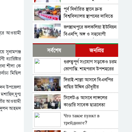
ইউএনও
পূর্ব নির্ধারিত স্থানে দ্রুত
বিশ্ববিদ্যালয় স্থাপনের দাবিতে
শান্তিগঞ্জে মানববন্ধন
জগন্নাথপুরে কলকলিয়া ইউনিয়ন
ুরে আওয়ামী
বিএনপি, অঙ্গ ও সহযোগী
সংগঠনের ঈদ পূর্ণমিলনী
বাংলাদেশ জামায়াতে ইসলামীর
অনুষ্ঠিত
সর্বশেষ
জনপ্রিয়
ে সুনামগঞ্জ
আমির ডা. শফিকুর রহমান
 ব্যারিষ্টার
বলেছেন গণহত্যার বিচার
গুরুত্বপূর্ণ সংযোগ সড়কেও চরম
নিখোঁজ সংবাদ
জানা শীলা কে
করতে হবে
ভোগান্তি: শাহপরান উপশহরের
নাঢ্য মিছিল
রাস্তাঘাট সংস্কারের দাবি
দিরাই-শাল্লা আসনে বিএনপির
ই-সিম বাংলাদেশে পিছিয়ে
নাছির উদ্দিন চৌধুরীর
 দেন উপজেলা
কেন?
মনোনয়নপত্র সংগ্রহ
শাহিদ,যুগ্ম
সিলেট-৪ আসনে লাঙ্গলের
দোয়ারায় স্বেচ্ছা সেবক লী গ
,পৌর আওয়ামী
কাণ্ডারি সাবেক ছাত্রনেতা
নেতাসহ যু বলীগ সদস্য
ও দুলন আহমদ
মুজিবুর রহমান ডালিম
গ্রে*ফতার
Что такое пункт в
শহীদ মিনারে চাকরিচ্যুত
трейдинге?
বিডিআর সদস্যদের অবস্থান