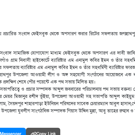
ে প্রচারিত সংবাদ ফেইসবুক থেকে অপসারণ করার রিটের সফলতায় জগন্নাথপ
ূলক সংবাদ সামাজিক যোগাযোগ মাধ্যম ফেইসবুক থেকে অপসারণ এর দাবী জানিয়
্রাম নিবাসী হাইকোর্টে ব্যারিষ্টার এম এনামুল কবির ইমন ও তাঁর সহধর্মিণী
সফলতায় ব্যারিষ্টার এম এনামুল কবির ইমন ও তাঁর সহধর্মিণী ব্যারিষ্টার ফার
জগন্নাথপুর উপজেলা আওয়ামী লীগ ও অঙ্গ সহযোগী সংগঠনের আয়োজনে এক বর্
ড়ক প্রদক্ষিণ শেষে পৌর পয়েন্টে এক পথ সভায় মিলিত হয়।
পতিত্বে ও প্রচার সম্পাদক আব্দুল জব্বারের পরিচালনায় পথ সভায় বক্তব্য
মেয়র মিজানুর রশীদ ভূঁইয়া, উপজেলা আওয়ামী সহ সভাপতি আব্দুল কাইয়ুম ম
সলাম, সৈয়দপুর শাহারপাড়া ইউনিয়ন পরিষদের সাবেক চেয়ারম্যান আবুল হাসান
উপজেলা যুবলীগ সাংগঠনিক সম্পাদক গিয়াস উদ্দিন মুন্না, আবু তাহের রুহান 
Messenger
Copy Link