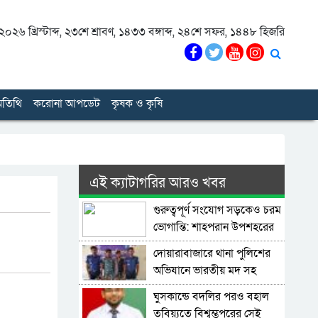
০২৬ খ্রিস্টাব্দ
,
২৩শে শ্রাবণ, ১৪৩৩ বঙ্গাব্দ
,
২৪শে সফর, ১৪৪৮ হিজরি
তিথি
করোনা আপডেট
কৃষক ও কৃষি
এই ক্যাটাগরির আরও খবর
গুরুত্বপূর্ণ সংযোগ সড়কেও চরম
ভোগান্তি: শাহপরান উপশহরের
রাস্তাঘাট সংস্কারের দাবি
দোয়ারাবাজারে থানা পুলিশের
অভিযানে ভারতীয় মদ সহ
মাদক ব্যাবসায়ী আটক ২
ঘুসকান্ডে বদলির পরও বহাল
তবিয়্যতে বিশ্বম্ভপুরের সেই