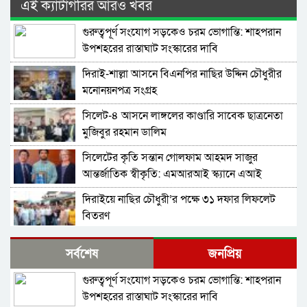
এই ক্যাটাগরির আরও খবর
গুরুত্বপূর্ণ সংযোগ সড়কেও চরম ভোগান্তি: শাহপরান
উপশহরের রাস্তাঘাট সংস্কারের দাবি
দিরাই-শাল্লা আসনে বিএনপির নাছির উদ্দিন চৌধুরীর
মনোনয়নপত্র সংগ্রহ
সিলেট-৪ আসনে লাঙ্গলের কাণ্ডারি সাবেক ছাত্রনেতা
মুজিবুর রহমান ডালিম
সিলেটের কৃতি সন্তান গোলফাম আহমদ সাজুর
আন্তর্জাতিক স্বীকৃতি: এমআরআই স্ক্যানে এআই
প্রয়োগে পিএইচডি অর্জন
দিরাইয়ে নাছির চৌধুরী’র পক্ষে ৩১ দফার লিফলেট
বিতরণ
কোম্পানীগঞ্জে বিএনপির ‘রাষ্ট্র কাঠামো মেরামত’ ৩১
সর্বশেষ
জনপ্রিয়
দফার লিফলেট বিতরণ ও গণসংযোগ
গুরুত্বপূর্ণ সংযোগ সড়কেও চরম ভোগান্তি: শাহপরান
জকিগঞ্জে আইনের তোয়াক্কা নেই! খাসজমি দখল করে
উপশহরের রাস্তাঘাট সংস্কারের দাবি
নির্বিঘ্নে ভবন বানাচ্ছেন সোনাসার বাজার কমিটির নেতা