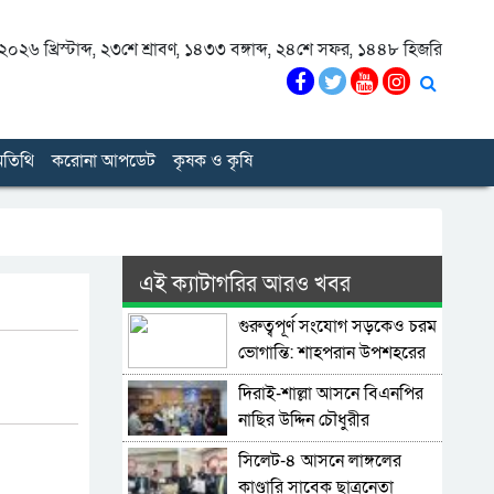
০২৬ খ্রিস্টাব্দ
,
২৩শে শ্রাবণ, ১৪৩৩ বঙ্গাব্দ
,
২৪শে সফর, ১৪৪৮ হিজরি
তিথি
করোনা আপডেট
কৃষক ও কৃষি
এই ক্যাটাগরির আরও খবর
গুরুত্বপূর্ণ সংযোগ সড়কেও চরম
ভোগান্তি: শাহপরান উপশহরের
রাস্তাঘাট সংস্কারের দাবি
দিরাই-শাল্লা আসনে বিএনপির
নাছির উদ্দিন চৌধুরীর
মনোনয়নপত্র সংগ্রহ
সিলেট-৪ আসনে লাঙ্গলের
কাণ্ডারি সাবেক ছাত্রনেতা