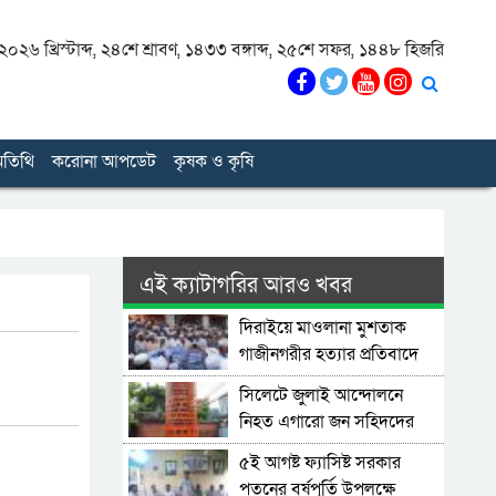
০২৬ খ্রিস্টাব্দ
,
২৪শে শ্রাবণ, ১৪৩৩ বঙ্গাব্দ
,
২৫শে সফর, ১৪৪৮ হিজরি
তিথি
করোনা আপডেট
কৃষক ও কৃষি
এই ক্যাটাগরির আরও খবর
দিরাইয়ে মাওলানা মুশতাক
গাজীনগরীর হত্যার প্রতিবাদে
বিক্ষোভ মিছিল ও সমাবেশ
সিলেটে জুলাই আন্দোলনে
অনুষ্ঠিত
নিহত এগারো জন সহিদদের
স্বরনে স্থাপিত হল জুলাই স্মৃতি
৫ই আগষ্ট ফ্যাসিষ্ট সরকার
স্তম্ভ
পতনের বর্ষপূর্তি উপলক্ষে