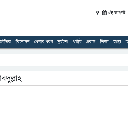
৮ই আগস্ট, ২
র্জাতিক
বিনোদন
খেলার খবর
দুর্ঘটনা
ধর্মীয়
প্রবাস
শিক্ষা
স্বাস্থ্য
অ
বদুল্লাহ