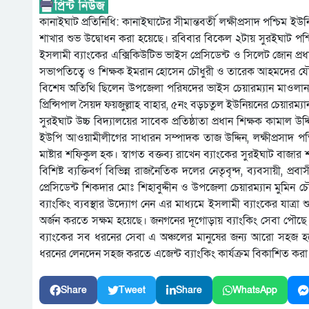
কানাইঘাট প্রতিনিধি: কানাইঘাটের সীমান্তবর্তী লক্ষীপ্রসাদ পশ্চি
শাখার শুভ উদ্বোধন করা হয়েছে। রবিবার বিকেল ২টায় সুরইঘাট পশ্চিম
ইসলামী ব্যাংকের এক্সিকিউটিভ ভাইস প্রেসিডেন্ট ও সিলেট জোন প্রধ
সভাপতিত্বে ও শিক্ষক ইমরান হোসেন চৌধুরী ও তারেক আহমদের যৌথ 
বিশেষ অতিথি ছিলেন উপজেলা পরিষদের ভাইস চেয়ারম্যান মাওলানা আ
প্রিন্সিপাল সৈয়দ ফয়জুল্লাহ বাহার, ৫নং বড়চতুল ইউনিয়নের চেয়ারম্
সুরইঘাট উচ্চ বিদ্যালয়ের সাবেক প্রতিষ্ঠাতা প্রধান শিক্ষক কামাল
ইউপি আওয়ামীলীগের সাধারন সম্পাদক তাজ উদ্দিন, লক্ষীপ্রসাদ 
মাষ্টার শফিকুল হক। স্বাগত বক্তব্য রাখেন ব্যাংকের সুরইঘাট বাজার
বিশিষ্ট ব্যক্তিবর্গ বিভিন্ন রাজনৈতিক দলের নেতৃবৃন্দ, ব্যবসায়ী, প
প্রেসিডেন্ট শিকদার মোঃ শিহাবুদ্দীন ও উপজেলা চেয়ারম্যান মুমিন 
ব্যাংকিং ব্যবস্থার উদ্যোগ নেন এর মাধ্যমে ইসলামী ব্যাংকের যাত্রা 
অর্জন করতে সক্ষম হয়েছে। জনগনের দূগোড়ায় ব্যাংকিং সেবা পৌছে দি
ব্যাংকের সব ধরনের সেবা এ অঞ্চলের মানুষের জন্য আরো সহজ হ
ধরনের লেনদেন সহজ করতে এজেন্ট ব্যাংকিং কার্যক্রম বিকাশিত করা হচ
Share
Tweet
Share
WhatsApp