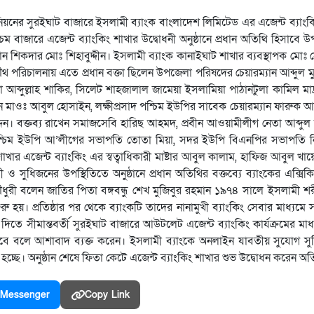
ম ইউনিয়নের সুরইঘাট বাজারে ইসলামী ব্যাংক বাংলাদেশ লিমিটেড এর এজেন্ট ব্য
 বাজারে এজেন্ট ব্যাংকিং শাখার উদ্বোধনী অনুষ্ঠানে প্রধান অতিথি হিসাবে উ
ান শিকদার মোঃ শিহাবুদ্দীন। ইসলামী ব্যাংক কানাইঘাট শাখার ব্যবস্থাপক মো
পরিচালনায় এতে প্রধান বক্তা ছিলেন উপজেলা পরিষদের চেয়ারম্যান আব্দুল মু
ব্দুল্লাহ শাকির, সিলেট শাহজালাল জামেয়া ইসলামিয়া পাঠানটুলা কামিল মাদ
যান মাওঃ আবুল হোসাইন, লক্ষীপ্রসাদ পশ্চিম ইউপির সাবেক চেয়ারম্যান ফারুক 
 উদ্দিন। বক্তব্য রাখেন সমাজসেবি হারিছ আহমদ, প্রবীন আওয়ামীলীগ নেতা আব্দ
পশ্চিম ইউপি আ’লীগের সভাপতি তোতা মিয়া, সদর ইউপি বিএনপির সভাপতি নি
 শাখার এজেন্ট ব্যাংকিং এর স্বত্বাধিকারী মাষ্টার আবুল কালাম, হাফিজ আবুল খ
্রবাসী ও সুধিজনের উপস্থিতিতে অনুষ্ঠানে প্রধান অতিথির বক্তব্যে ব্যাংকের এক্স
চৌধুরী বলেন জাতির পিতা বঙ্গবন্ধু শেখ মুজিবুর রহমান ১৯৭৪ সালে ইসলামী শর
শুরু হয়। প্রতিষ্ঠার পর থেকে ব্যাংকটি তাদের নানামুখী ব্যাংকিং সেবার মাধ্যমে
তে সীমান্তবর্তী সুরইঘাট বাজারে আউটলেট এজেন্ট ব্যাংকিং কার্যক্রমের মাধ
বে বলে আশাবাদ ব্যক্ত করেন। ইসলামী ব্যাংকে অনলাইন যাবতীয় সুযোগ স
্ছে। অনুষ্ঠান শেষে ফিতা কেটে এজেন্ট ব্যাংকিং শাখার শুভ উদ্বোধন করেন অতি
Messenger
Copy Link