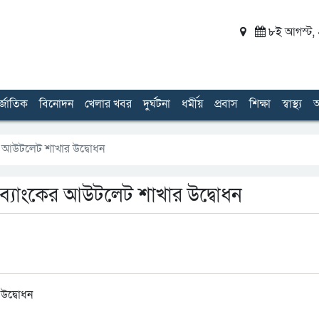
৮ই আগস্ট, ২
র্জাতিক
বিনোদন
খেলার খবর
দুর্ঘটনা
ধর্মীয়
প্রবাস
শিক্ষা
স্বাস্থ্য
অ
র আউটলেট শাখার উদ্বোধন
ব্যাংকের আউটলেট শাখার উদ্বোধন