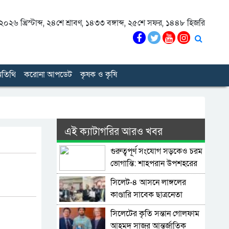
০২৬ খ্রিস্টাব্দ
,
২৪শে শ্রাবণ, ১৪৩৩ বঙ্গাব্দ
,
২৫শে সফর, ১৪৪৮ হিজরি
তিথি
করোনা আপডেট
কৃষক ও কৃষি
এই ক্যাটাগরির আরও খবর
গুরুত্বপূর্ণ সংযোগ সড়কেও চরম
ভোগান্তি: শাহপরান উপশহরের
রাস্তাঘাট সংস্কারের দাবি
সিলেট-৪ আসনে লাঙ্গলের
কাণ্ডারি সাবেক ছাত্রনেতা
মুজিবুর রহমান ডালিম
সিলেটের কৃতি সন্তান গোলফাম
আহমদ সাজুর আন্তর্জাতিক