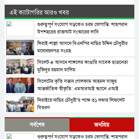
এই ক্যাটাগরির আরও খবর
গুরুত্বপূর্ণ সংযোগ সড়কেও চরম ভোগান্তি: শাহপরান
উপশহরের রাস্তাঘাট সংস্কারের দাবি
দিরাই-শাল্লা আসনে বিএনপির নাছির উদ্দিন চৌধুরীর
মনোনয়নপত্র সংগ্রহ
সিলেট-৪ আসনে লাঙ্গলের কাণ্ডারি সাবেক ছাত্রনেতা
মুজিবুর রহমান ডালিম
সিলেটের কৃতি সন্তান গোলফাম আহমদ সাজুর
আন্তর্জাতিক স্বীকৃতি: এমআরআই স্ক্যানে এআই
প্রয়োগে পিএইচডি অর্জন
দিরাইয়ে নাছির চৌধুরী’র পক্ষে ৩১ দফার লিফলেট
বিতরণ
কোম্পানীগঞ্জে বিএনপির ‘রাষ্ট্র কাঠামো মেরামত’ ৩১
সর্বশেষ
জনপ্রিয়
দফার লিফলেট বিতরণ ও গণসংযোগ
গুরুত্বপূর্ণ সংযোগ সড়কেও চরম ভোগান্তি: শাহপরান
জকিগঞ্জে আইনের তোয়াক্কা নেই! খাসজমি দখল করে