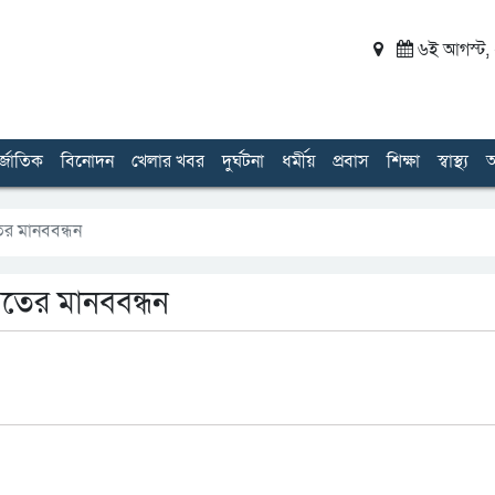
৬ই আগস্ট, ২
র্জাতিক
বিনোদন
খেলার খবর
দুর্ঘটনা
ধর্মীয়
প্রবাস
শিক্ষা
স্বাস্থ্য
অ
ের মানববন্ধন
য়তের মানববন্ধন