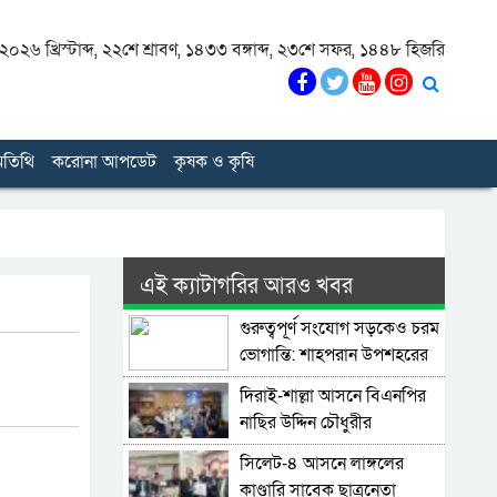
০২৬ খ্রিস্টাব্দ
,
২২শে শ্রাবণ, ১৪৩৩ বঙ্গাব্দ
,
২৩শে সফর, ১৪৪৮ হিজরি
তিথি
করোনা আপডেট
কৃষক ও কৃষি
এই ক্যাটাগরির আরও খবর
গুরুত্বপূর্ণ সংযোগ সড়কেও চরম
ভোগান্তি: শাহপরান উপশহরের
রাস্তাঘাট সংস্কারের দাবি
দিরাই-শাল্লা আসনে বিএনপির
নাছির উদ্দিন চৌধুরীর
মনোনয়নপত্র সংগ্রহ
সিলেট-৪ আসনে লাঙ্গলের
কাণ্ডারি সাবেক ছাত্রনেতা