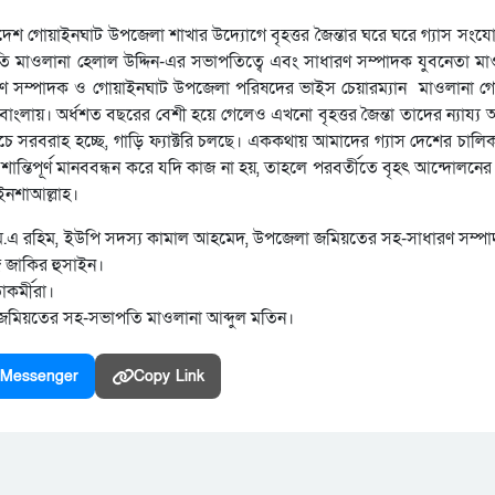
াদেশ গোয়াইনঘাট উপজেলা শাখার উদ্যোগে বৃহত্তর জৈন্তার ঘরে ঘরে গ্যাস সংয
 মাওলানা হেলাল উদ্দিন-এর সভাপতিত্বে এবং সাধারণ সম্পাদক যুবনেতা ম
ারণ সম্পাদক ও গোয়াইনঘাট উপজেলা পরিষদের ভাইস চেয়ারম্যান মাওলানা গো
 বাংলায়। অর্ধশত বছরের বেশী হয়ে গেলেও এখনো বৃহত্তর জৈন্তা তাদের ন্যায্য 
সরবরাহ হচ্ছে, গাড়ি ফ্যাক্টরি চলছে। এককথায় আমাদের গ্যাস দেশের চালিকাশক
ান্তিপূর্ণ মানববন্ধন করে যদি কাজ না হয়, তাহলে পরবর্তীতে বৃহৎ আন্দোলনে
ইনশাআল্লাহ।
 এম.এ রহিম, ইউপি সদস্য কামাল আহমেদ, উপজেলা জমিয়তের সহ-সাধারণ সম্প
 জাকির হুসাইন।
কর্মীরা।
 জমিয়তের সহ-সভাপতি মাওলানা আব্দুল মতিন।
Messenger
Copy Link