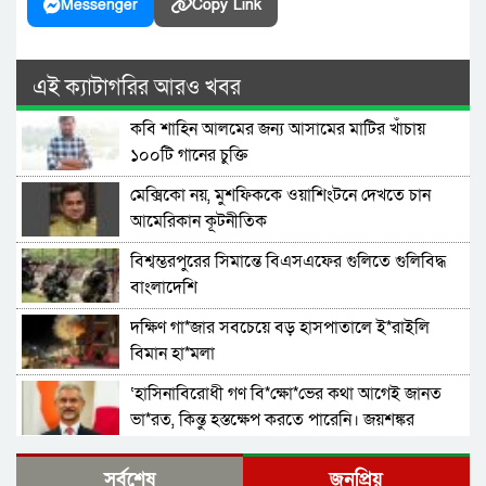
Messenger
Copy Link
এই ক্যাটাগরির আরও খবর
কবি শাহিন আলমের জন্য আসামের মাটির খাঁচায়
১০০টি গানের চুক্তি
মেক্সিকো নয়, মুশফিককে ওয়াশিংটনে দেখতে চান
আমেরিকান কূটনীতিক
বিশ্বম্ভরপুরের সিমান্তে বিএসএফের গুলিতে গুলিবিদ্ধ
বাংলাদেশি
দক্ষিণ গা*জার সবচেয়ে বড় হাসপাতালে ই*রাইলি
বিমান হা*মলা
‘হাসিনাবিরোধী গণ বি*ক্ষো*ভের কথা আগেই জানত
ভা*রত, কিন্তু হস্তক্ষেপ করতে পারেনি। জয়শঙ্কর
গাজায় ইসরাইলি বর্বরতায় ক্ষুব্ধ জাতিসংঘ মহাসচিব
সর্বশেষ
জনপ্রিয়