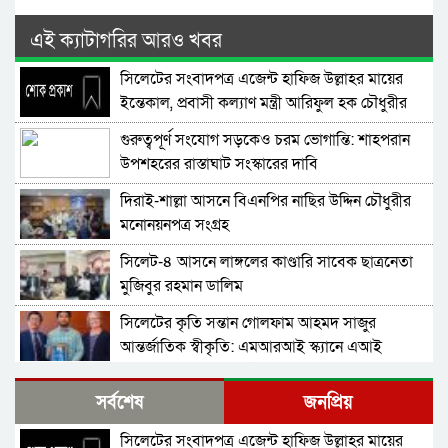
এই ক্যাটাগরির আরও খবর
সিলেটের সংবাদপত্র এজেন্ট হাফিজ উল্লাহর মায়ের
ইন্তেকাল, প্রবাসী কল্যাণ মন্ত্রী আরিফুল হক চৌধুরীর
শোক
গুরুত্বপূর্ণ সংযোগ সড়কেও চরম ভোগান্তি: শাহপরান
উপশহরের রাস্তাঘাট সংস্কারের দাবি
দিরাই-শাল্লা আসনে বিএনপির নাছির উদ্দিন চৌধুরীর
মনোনয়নপত্র সংগ্রহ
সিলেট-৪ আসনে লাঙ্গলের কাণ্ডারি সাবেক ছাত্রনেতা
মুজিবুর রহমান ডালিম
সিলেটের কৃতি সন্তান গোলফাম আহমদ সাজুর
আন্তর্জাতিক স্বীকৃতি: এমআরআই স্ক্যানে এআই
প্রয়োগে পিএইচডি অর্জন
দিরাইয়ে নাছির চৌধুরী’র পক্ষে ৩১ দফার লিফলেট
সর্বশেষ
জনপ্রিয়
বিতরণ
সিলেটের সংবাদপত্র এজেন্ট হাফিজ উল্লাহর মায়ের
কোম্পানীগঞ্জে বিএনপির ‘রাষ্ট্র কাঠামো মেরামত’ ৩১