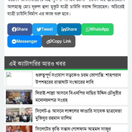
আলহাজ্ব মোঃ নূরুল হুদা মুকুট যাত্রী চাউনি বরাদ্দ দিয়েছেন। অচিরেই
যাত্রী চাউনি নির্মাণ এর কাজ শুরু হবে।
Share
Tweet
Share
WhatsApp
Messenger
Copy Link
এই ক্যাটাগরির আরও খবর
গুরুত্বপূর্ণ সংযোগ সড়কেও চরম ভোগান্তি: শাহপরান
উপশহরের রাস্তাঘাট সংস্কারের দাবি
দিরাই-শাল্লা আসনে বিএনপির নাছির উদ্দিন চৌধুরীর
মনোনয়নপত্র সংগ্রহ
সিলেট-৪ আসনে লাঙ্গলের কাণ্ডারি সাবেক ছাত্রনেতা
মুজিবুর রহমান ডালিম
সিলেটের কৃতি সন্তান গোলফাম আহমদ সাজুর