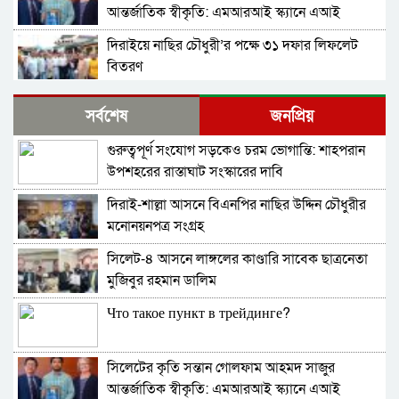
আন্তর্জাতিক স্বীকৃতি: এমআরআই স্ক্যানে এআই
প্রয়োগে পিএইচডি অর্জন
দিরাইয়ে নাছির চৌধুরী’র পক্ষে ৩১ দফার লিফলেট
বিতরণ
কোম্পানীগঞ্জে বিএনপির ‘রাষ্ট্র কাঠামো মেরামত’ ৩১
সর্বশেষ
জনপ্রিয়
দফার লিফলেট বিতরণ ও গণসংযোগ
গুরুত্বপূর্ণ সংযোগ সড়কেও চরম ভোগান্তি: শাহপরান
জকিগঞ্জে আইনের তোয়াক্কা নেই! খাসজমি দখল করে
উপশহরের রাস্তাঘাট সংস্কারের দাবি
নির্বিঘ্নে ভবন বানাচ্ছেন সোনাসার বাজার কমিটির নেতা
আলাউদ্দিন আলাই
দিরাই-শাল্লা আসনে বিএনপির নাছির উদ্দিন চৌধুরীর
বন্ধ থাকবে সিলেটের ৭টি এলাকায় দীর্ঘ ৯ ঘণ্টা বিদ্যুৎ
মনোনয়নপত্র সংগ্রহ
সিলেট-৪ আসনে লাঙ্গলের কাণ্ডারি সাবেক ছাত্রনেতা
নিরাপত্তাহীনতায় লাভলুর পরিবার: সিলেটে সশস্ত্র
মুজিবুর রহমান ডালিম
হামলায়, লুন্ঠিত অর্থ-স্বর্ণ
Что такое пункт в трейдинге?
জলবায়ূ পরিবর্তনে হুমকির মুখে সিলেট
সিলেটের কৃতি সন্তান গোলফাম আহমদ সাজুর
বৈশ্বিক জলবায়ু পরিবর্তনের বিরূপ প্রভাব-আমাদের
আন্তর্জাতিক স্বীকৃতি: এমআরআই স্ক্যানে এআই
করণীয়