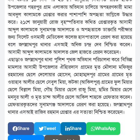
উপজেলার গহরপুর গ্রাম এলাকায় অভিযান চালিয়ে অপহরণকারী মামা
আবদুল কালামকে গ্রেপ্তার করার পাশাপাশি অপহৃতা ভাগ্নিকে উদ্ধার
করে। ২১শে জানুয়ারী রোজ বৃহস্পতিবার কথিত গ্রেপ্তারকৃত আসামী
আব্দুল কালামকে সুনামগঞ্জ আদালতে ও অপহৃতাকে ডাক্তারি পরীক্ষার
জন্য সিলেট ওসমানী মেডিকেল কলেজ হাসপাতালে প্রেরণ করা হয়েছে
বলে জগন্নাথপুর থানার এসআই অনিক চন্দ্র দেব নিশ্চিত করেন।
আসামী আব্দুল কালামকে আদালত জেল হাজতে প্রেরন করেছেন।
এছাড়াও জগন্নাথপুর থানা পুলিশ পৃথক অভিযান পরিচালনা করে বিভিন্ন
মামলার আসামী উপজেলার ঐহিারদাস গ্রামের মৃত মৌলানা মফিজুর
রহমানের ছেলে দেলোয়ার হোসেন, মোহাম্মদপুর গ্রামের গ্রামের মৃত
ওয়াহাব আলীর ছেলে সেবুল মিয়া, কটকা (আকিলপুর) গ্রামের ফুল মিয়ার
ছেলে বিল্লাল মিয়া, গৌছ মিয়ার ছেলে রাজু মিয়া, ছমির মিয়ার ছেলে
মনসুর আলী ও মৃত চান্দ আলীর ছেলে আকিল শাহকে গ্রেফতার করেন।
গ্রেফতারকৃতদের সুনামগঞ্জ আদালতে প্রেরণ করা হয়েছে। জগন্নাথপুর
থানার এসআই রাজিব রহমান গ্রেপ্তার এর সত্যতা নিশ্চিত করেছেন।
Share
Tweet
Share
WhatsApp