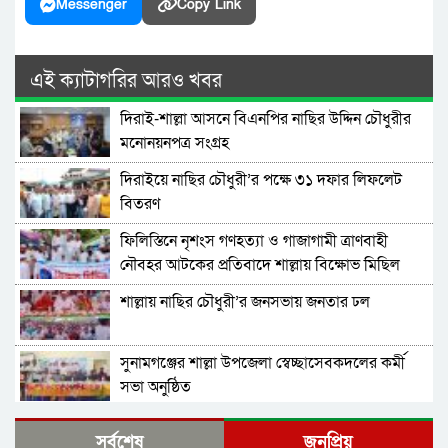
Messenger
Copy Link
এই ক্যাটাগরির আরও খবর
দিরাই-শাল্লা আসনে বিএনপির নাছির উদ্দিন চৌধুরীর
মনোনয়নপত্র সংগ্রহ
দিরাইয়ে নাছির চৌধুরী’র পক্ষে ৩১ দফার লিফলেট
বিতরণ
ফিলিস্তিনে নৃশংস গণহত্যা ও গাজাগামী ত্রাণবাহী
নৌবহর আটকের প্রতিবাদে শাল্লায় বিক্ষোভ মিছিল
শাল্লায় নাছির চৌধুরী’র জনসভায় জনতার ঢল
সুনামগঞ্জের শাল্লা উপজেলা স্বেচ্ছাসেবকদলের কর্মী
সভা অনুষ্ঠিত
দিরাইয়ে মাওলানা মুশতাক গাজীনগরীর হত্যার
সর্বশেষ
জনপ্রিয়