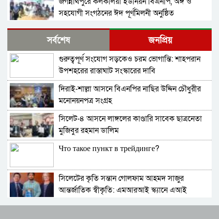
জগন্নাথপুরে কলকলিয়া ইউনিয়ন বিএনপি, অঙ্গ ও
সহযোগী সংগঠনের ঈদ পূর্ণমিলনী অনুষ্ঠিত
বাংলাদেশ জামায়াতে ইসলামীর আমির ডা. শফিকুর
সর্বশেষ
জনপ্রিয়
রহমান বলেছেন গণহত্যার বিচার করতে হবে
গুরুত্বপূর্ণ সংযোগ সড়কেও চরম ভোগান্তি: শাহপরান
নিখোঁজ সংবাদ
উপশহরের রাস্তাঘাট সংস্কারের দাবি
দিরাই-শাল্লা আসনে বিএনপির নাছির উদ্দিন চৌধুরীর
ই-সিম বাংলাদেশে পিছিয়ে কেন?
মনোনয়নপত্র সংগ্রহ
সিলেট-৪ আসনে লাঙ্গলের কাণ্ডারি সাবেক ছাত্রনেতা
দোয়ারায় স্বেচ্ছা সেবক লী গ নেতাসহ যু বলীগ সদস্য
মুজিবুর রহমান ডালিম
গ্রে*ফতার
Что такое пункт в трейдинге?
শহীদ মিনারে চাকরিচ্যুত বিডিআর সদস্যদের অবস্থান
সিলেটের কৃতি সন্তান গোলফাম আহমদ সাজুর
আনন্দ সংসদের ৩৮তম বার্ষিক ক্রীড়া প্রতিযোগিতার
আন্তর্জাতিক স্বীকৃতি: এমআরআই স্ক্যানে এআই
পুরস্কার বিতরণ খেলাধুলা যুব সমাজকে আনন্দ ও
প্রয়োগে পিএইচডি অর্জন
উজ্জীবিত করে : খোশনূর রুবাইয়াৎ
দিরাইয়ে নাছির চৌধুরী’র পক্ষে ৩১ দফার লিফলেট
বিএনপির গণসমাবেশে ‘জয় বাংলা’ স্লোগান দেওয়া