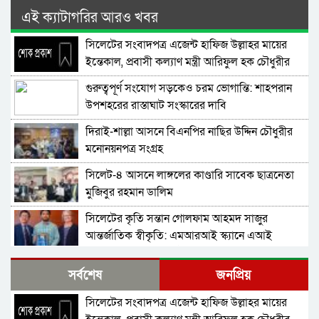
এই ক্যাটাগরির আরও খবর
সিলেটের সংবাদপত্র এজেন্ট হাফিজ উল্লাহর মায়ের
ইন্তেকাল, প্রবাসী কল্যাণ মন্ত্রী আরিফুল হক চৌধুরীর
শোক
গুরুত্বপূর্ণ সংযোগ সড়কেও চরম ভোগান্তি: শাহপরান
উপশহরের রাস্তাঘাট সংস্কারের দাবি
দিরাই-শাল্লা আসনে বিএনপির নাছির উদ্দিন চৌধুরীর
মনোনয়নপত্র সংগ্রহ
সিলেট-৪ আসনে লাঙ্গলের কাণ্ডারি সাবেক ছাত্রনেতা
মুজিবুর রহমান ডালিম
সিলেটের কৃতি সন্তান গোলফাম আহমদ সাজুর
আন্তর্জাতিক স্বীকৃতি: এমআরআই স্ক্যানে এআই
প্রয়োগে পিএইচডি অর্জন
দিরাইয়ে নাছির চৌধুরী’র পক্ষে ৩১ দফার লিফলেট
সর্বশেষ
জনপ্রিয়
বিতরণ
সিলেটের সংবাদপত্র এজেন্ট হাফিজ উল্লাহর মায়ের
কোম্পানীগঞ্জে বিএনপির ‘রাষ্ট্র কাঠামো মেরামত’ ৩১