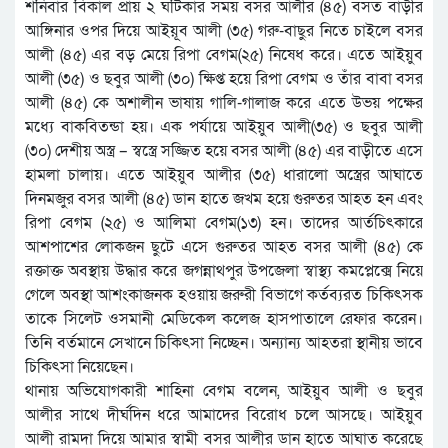
শনিবার বিকাল প্রায় ২ ঘটিকার সময় বসর আলীর (৪৫) বসত বাড়ীর
আঙ্গিনার ওপর দিয়ে আইয়ূব আলী (৩৫) গরু-বাছুর নিতে চাইলে বসর
আলী (৪৫) এর বড় মেয়ে রিপা বেগম(২৫) নিষেধ করে। এতে আইয়ুব
আলী (৩৫) ও ছবুর আলী (৩০) ক্ষিপ্ত হয়ে রিপা বেগম ও তাঁর বাবা বসর
আলী (৪৫) কে অশালীন ভাষায় গালি-গালাজ করে এতে উভয় পক্ষের
মধ্যে বাকবিতন্ডা হয়। এক পর্যায়ে আইয়ুব আলী(৩৫) ও ছবুর আলী
(৩০) দেশীয় অস্ত্র – স্বস্ত্রে সজ্জিত হয়ে বসর আলী (৪৫) এর বাড়ীতে এসে
হামলা চালায়। এতে আইয়ুব আলীর (৩৫) ধারালো অস্ত্রের আঘাতে
দিনমজুর বসর আলী (৪৫) ডান হাতে জখম হয়ে গুরুতর আহত হন এবং
রিপা বেগম (২৫) ও আলিমা বেগম(১৩) হন। তাদের আর্তচিৎকারে
আশপাশের লোকজন ছুটে এসে গুরুতর আহত বসর আলী (৪৫) কে
রক্তাক্ত অবস্থায় উদ্ধার করে জগন্নাথপুর উপজেলা স্বাস্থ্য কমপ্লেক্সে নিয়ে
গেলে অবস্থা আশংকাজনক হওয়ায় জরুরী বিভাগে কর্তব্যরত চিকিৎসক
তাকে সিলেট ওসমানী মেডিকেল কলেজ হাসপাতালে রেফার করেন।
তিনি বর্তমানে সেখানে চিকিৎসা নিচ্ছেন। অন্যান্য আহতরা স্থানীয় ভাবে
চিকিৎসা নিয়েছেন।
থানায় অভিযোগকারী শাহিনা বেগম বলেন, আইয়ুব আলী ও ছবুর
আলীর সাথে দীর্ঘদিন ধরে আমাদের বিরোধ চলে আসছে। আইয়ুব
আলী রামদা দিয়ে আমার স্বামী বসর আলীর ডান হাতে আঘাত করেছে