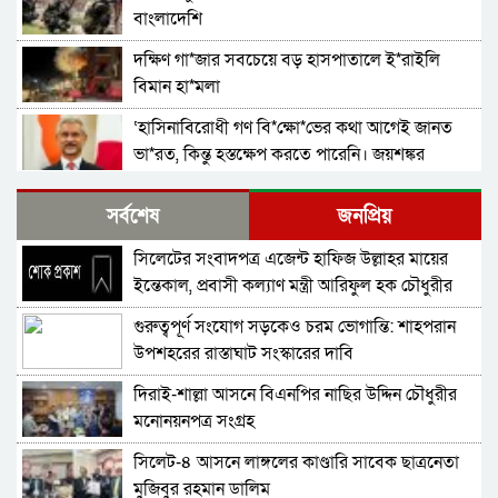
বাংলাদেশি
দক্ষিণ গা*জার সবচেয়ে বড় হাসপাতালে ই*রাইলি
বিমান হা*মলা
‘হাসিনাবিরোধী গণ বি*ক্ষো*ভের কথা আগেই জানত
ভা*রত, কিন্তু হস্তক্ষেপ করতে পারেনি। জয়শঙ্কর
গাজায় ইসরাইলি বর্বরতায় ক্ষুব্ধ জাতিসংঘ মহাসচিব
সর্বশেষ
জনপ্রিয়
সিলেটের সংবাদপত্র এজেন্ট হাফিজ উল্লাহর মায়ের
মৌলিক সংস্কারের ভিত্তি অন্তর্বর্তী সরকারের সময়েই
ইন্তেকাল, প্রবাসী কল্যাণ মন্ত্রী আরিফুল হক চৌধুরীর
করতে হবে: নাহিদ
শোক
গুরুত্বপূর্ণ সংযোগ সড়কেও চরম ভোগান্তি: শাহপরান
প্রধান উপদেষ্টার সঙ্গে বৈঠক জাতিসংঘ মহাসচিবের
উপশহরের রাস্তাঘাট সংস্কারের দাবি
দিরাই-শাল্লা আসনে বিএনপির নাছির উদ্দিন চৌধুরীর
পাকিস্তানে ট্রেনে জি ম্মি দেড় শতাধিক যাত্রী উ*দ্ধার,
মনোনয়নপত্র সংগ্রহ
নিরাপত্তা বাহিনীর অ ভি যা নে নি*হত ২৭ স*ন্ত্রা*সী নি*হ
ত
সিলেট-৪ আসনে লাঙ্গলের কাণ্ডারি সাবেক ছাত্রনেতা
ভারতে নকল ও ভেজাল ওষুধে সয়লাব বাজার, ঝুঁকিতে
মুজিবুর রহমান ডালিম
জনস্বাস্থ্য