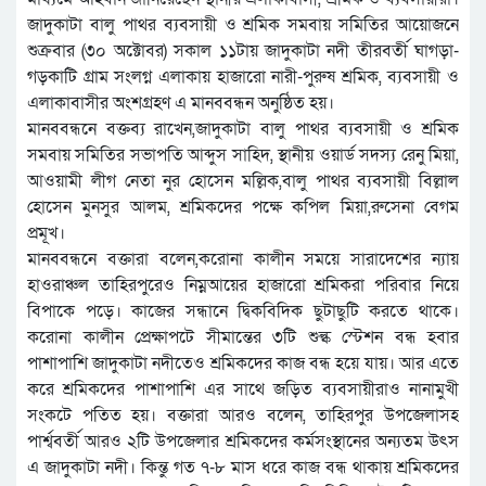
জাদুকাটা বালু পাথর ব্যবসায়ী ও শ্রমিক সমবায় সমিতির আয়োজনে
শুক্রবার (৩০ অক্টোবর) সকাল ১১টায় জাদুকাটা নদী তীরবর্তী ঘাগড়া-
গড়কাটি গ্রাম সংলগ্ন এলাকায় হাজারো নারী-পুরুষ শ্রমিক, ব্যবসায়ী ও
এলাকাবাসীর অংশগ্রহণ এ মানববন্ধন অনুষ্ঠিত হয়।
মানববন্ধনে বক্তব্য রাখেন,জাদুকাটা বালু পাথর ব্যবসায়ী ও শ্রমিক
সমবায় সমিতির সভাপতি আব্দুস সাহিদ, স্থানীয় ওয়ার্ড সদস্য রেনু মিয়া,
আওয়ামী লীগ নেতা নুর হোসেন মল্লিক,বালু পাথর ব্যবসায়ী বিল্লাল
হোসেন মুনসুর আলম, শ্রমিকদের পক্ষে কপিল মিয়া,রুসেনা বেগম
প্রমূখ।
মানববন্ধনে বক্তারা বলেন,করোনা কালীন সময়ে সারাদেশের ন্যায়
হাওরাঞ্চল তাহিরপুরেও নিম্নআয়ের হাজারো শ্রমিকরা পরিবার নিয়ে
বিপাকে পড়ে। কাজের সন্ধানে দ্বিকবিদিক ছুটাছুটি করতে থাকে।
করোনা কালীন প্রেক্ষাপটে সীমান্তের ৩টি শুল্ক স্টেশন বন্ধ হবার
পাশাপাশি জাদুকাটা নদীতেও শ্রমিকদের কাজ বন্ধ হয়ে যায়। আর এতে
করে শ্রমিকদের পাশাপাশি এর সাথে জড়িত ব্যবসায়ীরাও নানামুখী
সংকটে পতিত হয়। বক্তারা আরও বলেন, তাহিরপুর উপজেলাসহ
পার্শ্ববর্তী আরও ২টি উপজেলার শ্রমিকদের কর্মসংস্থানের অন্যতম উৎস
এ জাদুকাটা নদী। কিন্তু গত ৭-৮ মাস ধরে কাজ বন্ধ থাকায় শ্রমিকদের