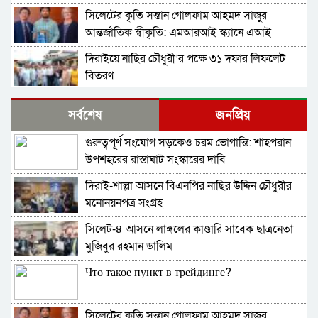
সিলেটের কৃতি সন্তান গোলফাম আহমদ সাজুর
আন্তর্জাতিক স্বীকৃতি: এমআরআই স্ক্যানে এআই
প্রয়োগে পিএইচডি অর্জন
দিরাইয়ে নাছির চৌধুরী’র পক্ষে ৩১ দফার লিফলেট
বিতরণ
কোম্পানীগঞ্জে বিএনপির ‘রাষ্ট্র কাঠামো মেরামত’ ৩১
সর্বশেষ
জনপ্রিয়
দফার লিফলেট বিতরণ ও গণসংযোগ
গুরুত্বপূর্ণ সংযোগ সড়কেও চরম ভোগান্তি: শাহপরান
জকিগঞ্জে আইনের তোয়াক্কা নেই! খাসজমি দখল করে
উপশহরের রাস্তাঘাট সংস্কারের দাবি
নির্বিঘ্নে ভবন বানাচ্ছেন সোনাসার বাজার কমিটির নেতা
আলাউদ্দিন আলাই
দিরাই-শাল্লা আসনে বিএনপির নাছির উদ্দিন চৌধুরীর
বন্ধ থাকবে সিলেটের ৭টি এলাকায় দীর্ঘ ৯ ঘণ্টা বিদ্যুৎ
মনোনয়নপত্র সংগ্রহ
সিলেট-৪ আসনে লাঙ্গলের কাণ্ডারি সাবেক ছাত্রনেতা
নিরাপত্তাহীনতায় লাভলুর পরিবার: সিলেটে সশস্ত্র
মুজিবুর রহমান ডালিম
হামলায়, লুন্ঠিত অর্থ-স্বর্ণ
Что такое пункт в трейдинге?
জলবায়ূ পরিবর্তনে হুমকির মুখে সিলেট
সিলেটের কৃতি সন্তান গোলফাম আহমদ সাজুর