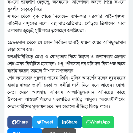
কখনো ছাত্রলীগ নেতৃত্বে, অসহযোগ আন্দোলন করতে গিয়ে কখনো
যুবলীগ নেতৃত্বে দিয়ে
সামনে থেকে বুক পেতে দিয়েছেন তখনকার সরকারি আইনশৃঙ্খলা
বাহিনীর বন্দুকের নলে। বহু ঘাত-প্রতিঘাত. পেড়িয়ে ত্রিশালের সারা
এলাকায় জুড়েই সৃষ্টি করে তুলেছেন জনপ্রিয়তা।
১৯৯৬সাল থেকে যে কোন নির্বাচন ভাবাই যায়না মেয়র আনিছুজ্জামান
ছাড়া কোন জয়।
জনপ্রতিনিধিত্বে মেধা ও যোগ্যতায় দিয়ে উন্নয়ন ও জনসেবায় জেলার
শ্রেষ্ট মেয়র নির্বাচিত হয়েছেন। শুধু পৌরসভা নয় যদি দল নিরপেক্ষ ভাবে
যাচাই করেন, তাহলে ত্রিশাল উপজেলার
শ্রেষ্ট জননেতার পুরস্কার পাবেন তিনি। মুজিব আদর্শের দলের দূঃসময়ের
হাজার হাজার ত্যাগী নেতা ও কর্মীরা দাবী নিয়ে বসে আছেন। যোগ্য
নেতা মেয়র আলহাজ্ব এবিএম আআনিছুজ্জামান আনিছের কাছে
উপজেলা আওয়ামীলীগের সভাপতির দায়িত্ব আসুক। আওয়ামীলীগের
নেতা-কর্মীদের মূল্যায়ন হবে, দল হারানো ঐতিহ্য ফিড়ে পাবে।
Share
Tweet
Share
WhatsApp