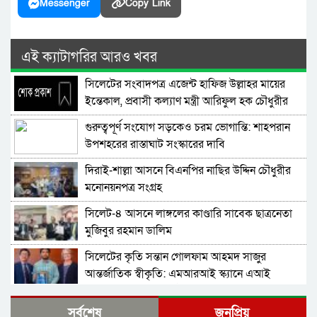
Messenger
Copy Link
এই ক্যাটাগরির আরও খবর
সিলেটের সংবাদপত্র এজেন্ট হাফিজ উল্লাহর মায়ের
ইন্তেকাল, প্রবাসী কল্যাণ মন্ত্রী আরিফুল হক চৌধুরীর
শোক
গুরুত্বপূর্ণ সংযোগ সড়কেও চরম ভোগান্তি: শাহপরান
উপশহরের রাস্তাঘাট সংস্কারের দাবি
দিরাই-শাল্লা আসনে বিএনপির নাছির উদ্দিন চৌধুরীর
মনোনয়নপত্র সংগ্রহ
সিলেট-৪ আসনে লাঙ্গলের কাণ্ডারি সাবেক ছাত্রনেতা
মুজিবুর রহমান ডালিম
সিলেটের কৃতি সন্তান গোলফাম আহমদ সাজুর
আন্তর্জাতিক স্বীকৃতি: এমআরআই স্ক্যানে এআই
প্রয়োগে পিএইচডি অর্জন
দিরাইয়ে নাছির চৌধুরী’র পক্ষে ৩১ দফার লিফলেট
সর্বশেষ
জনপ্রিয়