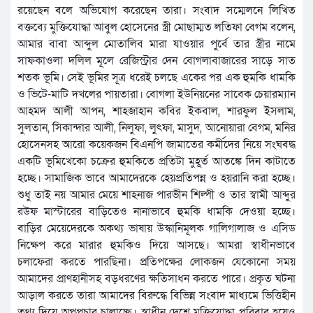
রয়েছেন বলে অভিযোগ করেছেন তারা। সংবাদ সম্মেলনে লিখিত
বক্তব্যে মুক্তিযোদ্ধা আবুল হোসেনের স্ত্রী মোছাম্মত লতিফা বেগম বলেন,
আমার বাবা আব্দুল মোতালিব মারা যাওয়ার পুর্বে তার স্ত্রীর নামে
সাফকাওলা দলিল মূলে রেজিস্ট্রার দেন বোগলাবাজারের সাড়ে সাত
শতক ভূমি। সেই ভূমির সূত্র ধরেই চলছে একের পর এক হুমকি ধামকি
ও ভিটে-মাটি দখলের পায়তারা। বোগলা ইউনিয়নের সাবেক চেয়ারম্যান
আহমদ আলী আপন, শাহজাহান কবির ইকবাল, শারফুল ইসলাম,
সুলতান, সিকান্দার আলী, নিলুফা, লুৎফা, মাসুদ, আনোয়ারা বেগম, মনির
হোসেনসহ আরো কয়েকজন বিএনপি জামাতের কর্মীদের নিয়ে সংঘবদ্ধ
একটি ভূমিখেকো চক্রের হুমকিতে প্রতিটা মুহূর্ত আতঙ্কে দিন কাটাতে
হচ্ছে। সামাজিক ভাবে আমাদেরকে হেয়প্রতিপন্ন ও হয়রানি করা হচ্ছে।
শুধু তাই নয় আমার মেয়ে শাহনাজ পারভীন শিল্পী ও তার স্বামী আব্দুর
রউফ মাস্টারের বাড়িতেও নানাভাবে হুমকি ধামকি দেওয়া হচ্ছে।
বাড়ির মেয়েদেরকে অকথ্য ভাষায় উস্কানিমূলক গালিগালাজ ও এসিড
নিক্ষেপ করে মারার হুমকিও দিয়ে আসছে। আমরা স্বাধীনভাবে
চলাফেরা করতে পারছিনা। প্রতিপক্ষের লোকজন যেকোনো সময়
আমাদের প্রাণহানীসহ বড়ধরণের ক্ষতিসাধন করতে পারে। প্রকৃত ঘটনা
আড়াল করতে তারা আমাদের বিরুদ্ধে বিভিন্ন সংবাদ মাধ্যমে ভিত্তিহীন
তথ্য দিয়ে অপপ্রচার চালাচ্ছে। স্বাধীন দেশে মুক্তিযোদ্ধা পরিবার হয়েও