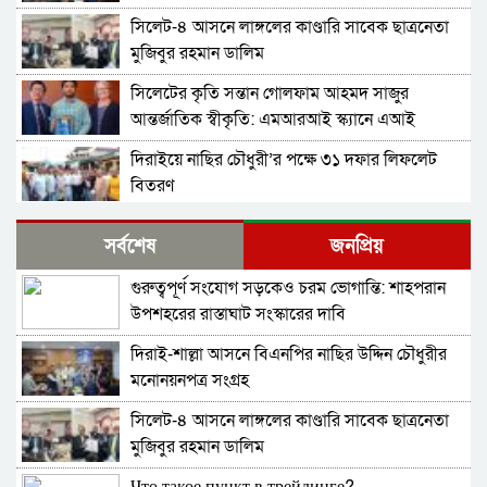
সিলেট-৪ আসনে লাঙ্গলের কাণ্ডারি সাবেক ছাত্রনেতা
মুজিবুর রহমান ডালিম
সিলেটের কৃতি সন্তান গোলফাম আহমদ সাজুর
আন্তর্জাতিক স্বীকৃতি: এমআরআই স্ক্যানে এআই
প্রয়োগে পিএইচডি অর্জন
দিরাইয়ে নাছির চৌধুরী’র পক্ষে ৩১ দফার লিফলেট
বিতরণ
কোম্পানীগঞ্জে বিএনপির ‘রাষ্ট্র কাঠামো মেরামত’ ৩১
সর্বশেষ
জনপ্রিয়
দফার লিফলেট বিতরণ ও গণসংযোগ
গুরুত্বপূর্ণ সংযোগ সড়কেও চরম ভোগান্তি: শাহপরান
জকিগঞ্জে আইনের তোয়াক্কা নেই! খাসজমি দখল করে
উপশহরের রাস্তাঘাট সংস্কারের দাবি
নির্বিঘ্নে ভবন বানাচ্ছেন সোনাসার বাজার কমিটির নেতা
আলাউদ্দিন আলাই
দিরাই-শাল্লা আসনে বিএনপির নাছির উদ্দিন চৌধুরীর
বন্ধ থাকবে সিলেটের ৭টি এলাকায় দীর্ঘ ৯ ঘণ্টা বিদ্যুৎ
মনোনয়নপত্র সংগ্রহ
সিলেট-৪ আসনে লাঙ্গলের কাণ্ডারি সাবেক ছাত্রনেতা
নিরাপত্তাহীনতায় লাভলুর পরিবার: সিলেটে সশস্ত্র
মুজিবুর রহমান ডালিম
হামলায়, লুন্ঠিত অর্থ-স্বর্ণ