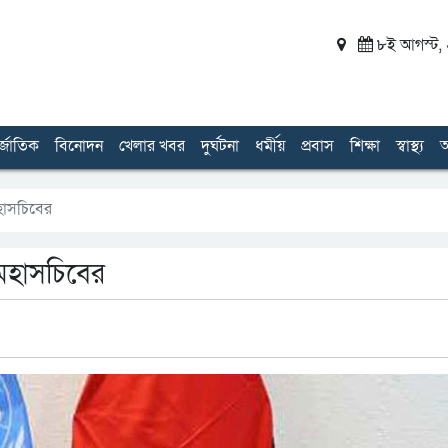
৮ই আগস্ট, ২
র্জাতিক
বিনোদন
খেলার খবর
দুর্ঘটনা
ধর্মীয়
প্রবাস
শিক্ষা
স্বাস্থ্য
অ
মহাসচিবের
 মহাসচিবের