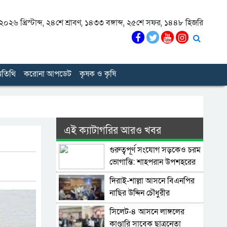
০২৬ খ্রিস্টাব্দ
,
২৪শে শ্রাবণ, ১৪৩৩ বঙ্গাব্দ
,
২৫শে সফর, ১৪৪৮ হিজরি
তিথি
করোনা আপডেট
কৃষক ও কৃষি
এই ক্যাটাগরির আরও খবর
গুরুত্বপূর্ণ সংযোগ সড়কেও চরম
ভোগান্তি: শাহপরান উপশহরের
রাস্তাঘাট সংস্কারের দাবি
দিরাই-শাল্লা আসনে বিএনপির
নাছির উদ্দিন চৌধুরীর
মনোনয়নপত্র সংগ্রহ
সিলেট-৪ আসনে লাঙ্গলের
কাণ্ডারি সাবেক ছাত্রনেতা