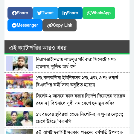
Share
Tweet
Share
WhatsApp
Messenger
Copy Link
এই ক্যাটাগরির আরও খবর
নিরাপত্তাহীনতায় লাভলুর পরিবার: সিলেটে সশস্ত্র
হামলায়, লুন্ঠিত অর্থ-স্বর্ণ
১নং কলকলিয়া ইউনিয়নের ২নং এবং ৩ নং ওয়ার্ড
বিএনপির কর্মী সভা অনুষ্ঠিত হয়েছে
সিলেট-২ আসনে কাজ করার নির্দেশ দিয়েছেন তারেক
রহমান | বিশ্বনাথে সুধী সমাবেশে হুমায়ুন কবির
১৭ বছরের স্থবিরতা ভেঙে সিলেট-২ এ লুনার নেতৃত্বে
জেগে উঠছে বিএনপি
৫ই আগষ্ট ফ্যাসিষ্ট সরকার পতনের বর্ষপূর্তি উপলক্ষে