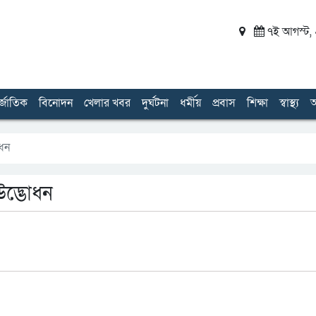
৭ই আগস্ট, ২
র্জাতিক
বিনোদন
খেলার খবর
দুর্ঘটনা
ধর্মীয়
প্রবাস
শিক্ষা
স্বাস্থ্য
অ
োধন
 উদ্ভোধন