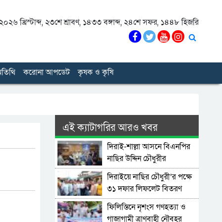
০২৬ খ্রিস্টাব্দ
,
২৩শে শ্রাবণ, ১৪৩৩ বঙ্গাব্দ
,
২৪শে সফর, ১৪৪৮ হিজরি
তিথি
করোনা আপডেট
কৃষক ও কৃষি
এই ক্যাটাগরির আরও খবর
দিরাই-শাল্লা আসনে বিএনপির
নাছির উদ্দিন চৌধুরীর
মনোনয়নপত্র সংগ্রহ
দিরাইয়ে নাছির চৌধুরী’র পক্ষে
৩১ দফার লিফলেট বিতরণ
ফিলিস্তিনে নৃশংস গণহত্যা ও
গাজাগামী ত্রাণবাহী নৌবহর