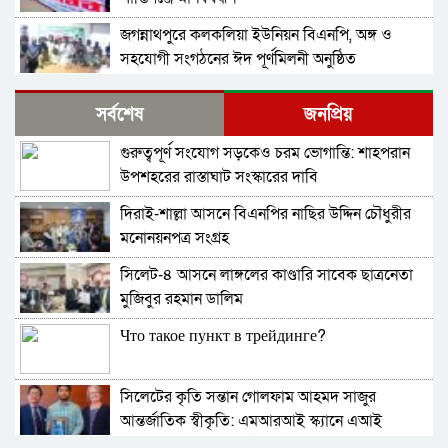
জগন্নাথপুরে কলকলিয়া ইউনিয়ন বিএনপি, অঙ্গ ও
সহযোগী সংগঠনের ঈদ পূর্ণমিলনী অনুষ্ঠিত
বাংলাদেশ জামায়াতে ইসলামীর আমির ডা. শফিকুর
সর্বশেষ
জনপ্রিয়
রহমান বলেছেন গণহত্যার বিচার করতে হবে
গুরুত্বপূর্ণ সংযোগ সড়কেও চরম ভোগান্তি: শাহপরান
নিখোঁজ সংবাদ
উপশহরের রাস্তাঘাট সংস্কারের দাবি
দিরাই-শাল্লা আসনে বিএনপির নাছির উদ্দিন চৌধুরীর
ই-সিম বাংলাদেশে পিছিয়ে কেন?
মনোনয়নপত্র সংগ্রহ
সিলেট-৪ আসনে লাঙ্গলের কাণ্ডারি সাবেক ছাত্রনেতা
দোয়ারায় স্বেচ্ছা সেবক লী গ নেতাসহ যু বলীগ সদস্য
মুজিবুর রহমান ডালিম
গ্রে*ফতার
Что такое пункт в трейдинге?
শহীদ মিনারে চাকরিচ্যুত বিডিআর সদস্যদের অবস্থান
সিলেটের কৃতি সন্তান গোলফাম আহমদ সাজুর
আনন্দ সংসদের ৩৮তম বার্ষিক ক্রীড়া প্রতিযোগিতার
আন্তর্জাতিক স্বীকৃতি: এমআরআই স্ক্যানে এআই
পুরস্কার বিতরণ খেলাধুলা যুব সমাজকে আনন্দ ও
প্রয়োগে পিএইচডি অর্জন