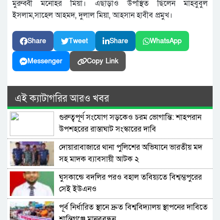
মুরুব্বী মনোহর মিয়া। এছাড়াও উপস্থিত ছিলেন মাহবুবুল
ইসলাম,সাহেল আহমদ, দুলাল মিয়া, আহসান হাবীব প্রমুখ।
Share
Tweet
Share
WhatsApp
Messenger
Copy Link
এই ক্যাটাগরির আরও খবর
গুরুত্বপূর্ণ সংযোগ সড়কেও চরম ভোগান্তি: শাহপরান
উপশহরের রাস্তাঘাট সংস্কারের দাবি
দোয়ারাবাজারে থানা পুলিশের অভিযানে ভারতীয় মদ
সহ মাদক ব্যাবসায়ী আটক ২
ঘুসকান্ডে বদলির পরও বহাল তবিয়্যতে বিশ্বম্ভপুরের
সেই ইউএনও
পূর্ব নির্ধারিত স্থানে দ্রুত বিশ্ববিদ্যালয় স্থাপনের দাবিতে
শান্তিগঞ্জে মানববন্ধন