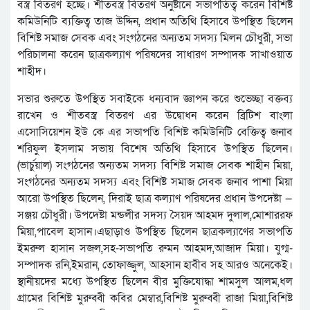
বস্ত্র বিতরণ হচ্ছে। শীতবস্ত্র বিতরণ অনুষ্টানে সভাপতিত্ব করেন বিশিষ্ট
কমিউনিটি ব্যক্তিত্ব তাজ উদ্দিন, প্রধান অতিথি হিসাবে উপস্থিত ছিলেন
বিশিষ্ট সমাজ সেবক এবং সংগঠনের অন্যতম সদস্য মিলন চৌধুরী, সভা
পরিচালনা করেন ছাত্রকল্যাণ পরিষদের সাধারণ সম্পাদক সাখাওয়াত
শাহীদ।
সভার শুরুতে উপস্থিত সবাইকে ধন্যবাদ জ্ঞাপন করে শুভেচ্ছা বক্তব্য
রাখেন ও শীতবস্ত্র বিতরণ এর উদ্বোধন করেন ব্রিটিশ বাংলা
এসোসিয়েশন ইউ কে এর সভাপতি বিশিষ্ট কমিউনিটি বেক্তিত্ব জনাব
শরিফুল ইসলাম সভায় বিশেষ অতিথি হিসাবে উপস্থিত ছিলেন।
(ভার্চুয়াল) সংগঠনের অন্যতম সদস্য বিশিষ্ট সমাজ সেবক শাহীন মিয়া,
সংগঠনের অন্যতম সদস্য এবং বিশিষ্ট সমাজ সেবক জনাব পাশা মিয়া
আরো উপস্থিত ছিলেন, দিরাই ছাত্র কল্যাণ পরিষদের প্রধান উপদেষ্টা —
সঞ্জয় চৌধুরী। উপদেষ্টা মন্ডলীর সদস্য সৈয়দ আহমদ দুলাল,মোশাররফ
মিয়া,পাবেল হাসান।এছাড়াও উপস্থিত ছিলেন ছাত্রকল্যাণের সভাপতি
ইমরুল হাসান সজল,সহ-সভাপতি রুমন আহমদ,আজাদ মিয়া। যুগ্ম-
সম্পাদক রনি,ইমরান, তোফাজ্জুল, আহসান হাবীব সহ আরও অনেকেই।
স্থানীয়দের মধ্যে উপস্থিত ছিলেন বীর মুক্তিযোদ্ধা শামসুল আলম,ধল
গ্রামের বিশিষ্ট মুরুব্বী কবির মেম্বার,বিশিষ্ট মুরুব্বী রাজা মিয়া,বিশিষ্ট