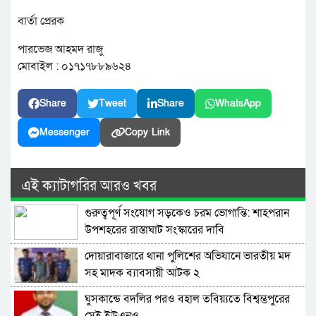
বার্তা প্রেরক
পারভেজ আহমদ রাজু
মোবাইল : ০১৭১৭৮৮৯৬২৪
Share
Tweet
Share
WhatsApp
Messenger
Copy Link
এই ক্যাটাগরির আরও খবর
গুরুত্বপূর্ণ সংযোগ সড়কেও চরম ভোগান্তি: শাহপরান
উপশহরের রাস্তাঘাট সংস্কারের দাবি
দোয়ারাবাজারে থানা পুলিশের অভিযানে ভারতীয় মদ
সহ মাদক ব্যাবসায়ী আটক ২
ঘুসকান্ডে বদলির পরও বহাল তবিয়্যতে বিশ্বম্ভপুরের