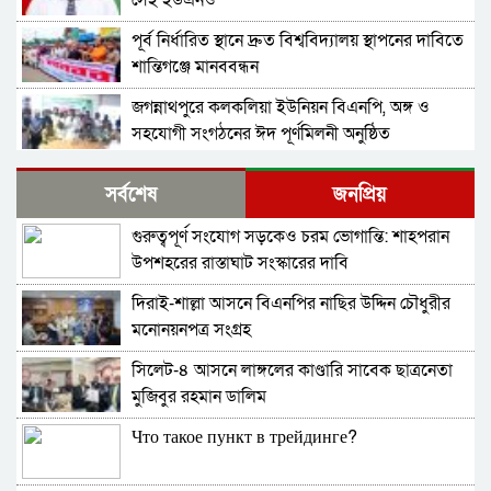
সেই ইউএনও
পূর্ব নির্ধারিত স্থানে দ্রুত বিশ্ববিদ্যালয় স্থাপনের দাবিতে
শান্তিগঞ্জে মানববন্ধন
জগন্নাথপুরে কলকলিয়া ইউনিয়ন বিএনপি, অঙ্গ ও
সহযোগী সংগঠনের ঈদ পূর্ণমিলনী অনুষ্ঠিত
বাংলাদেশ জামায়াতে ইসলামীর আমির ডা. শফিকুর
সর্বশেষ
জনপ্রিয়
রহমান বলেছেন গণহত্যার বিচার করতে হবে
গুরুত্বপূর্ণ সংযোগ সড়কেও চরম ভোগান্তি: শাহপরান
নিখোঁজ সংবাদ
উপশহরের রাস্তাঘাট সংস্কারের দাবি
দিরাই-শাল্লা আসনে বিএনপির নাছির উদ্দিন চৌধুরীর
ই-সিম বাংলাদেশে পিছিয়ে কেন?
মনোনয়নপত্র সংগ্রহ
সিলেট-৪ আসনে লাঙ্গলের কাণ্ডারি সাবেক ছাত্রনেতা
দোয়ারায় স্বেচ্ছা সেবক লী গ নেতাসহ যু বলীগ সদস্য
মুজিবুর রহমান ডালিম
গ্রে*ফতার
Что такое пункт в трейдинге?
শহীদ মিনারে চাকরিচ্যুত বিডিআর সদস্যদের অবস্থান