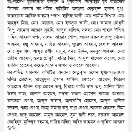
বাংলাদেশ মুক্তিযোদ্ধা কল্যান ও পুনর্বাসন সোসাইটি যুব কমান্ডের
সিলেট জেলার নব-গঠিত কমিটির অন্যান্য নেতৃবৃন্দ হলেন যুগ্ম-
আহবায়ক আরিফ আহমদ পলাশ, হানিফ আলী, মোঃ শামীম বিশ্বাস, মোঃ
মাহবুব মিয়া, মোঃ মোস্তফা, মোঃ ইউসুফ আলী, মোঃ কামাল চৌধুরী
লিপু, সাহেদা আক্তার সুইটি, আব্দুল খালিক, সদস্য মোঃ শাহাব উদ্দিন,
এহিয়া আহমদ স্বপন, সালমা আক্তার শোভা, জাফর ইকবাল রাজু, খোকন
আহমদ, মঞ্জু আহমদ, নাছির আহমদ, জুয়েল আহমদ, হেলাল আহমদ,
মোঃ মুজাহিদ, আব্দুর রশীদ মাসুদ, বদর উদ্দিন, মনসুর আহমদ, মোঃ
রাহিম আহমদ, হৃদয় চৌধুরী, মনির মিয়া, আব্দুল খালেক রুবেল, মোঃ
জাকির হোসেন, কয়েছ আহমদ সাগর ও রুহেল আহমদ।
নব-গঠিত মহানগর কমিটির অন্যান্য নেতৃবৃন্দ হলেন যুগ্ম-আহবায়ক
মনির হোসেন, মাহমুদুল হাসান শাকিল, সোহেল আহমদ, মিজান
আহমেদ জীবন, কল্ল মোহন তপু, বিরাজ কান্তি দাস তপু, মানিক মিয়া,
উত্তম সাহা, জানাল আহমদ, সদস্য ফজল হোসেন, নাজমা আক্তার,
ফাতেমা বেগম, আব্দুস সাত্তার, আলমগীর হোসেন, আব্দুল খালিক
রুহেল, পান্না বেগম, উম্মে উমারা অনু, স্বপ্না বেগম, তারেক হোসেন, রিমা
বেগম, রাজু আহমদ, মামুন আহমদ, সুমা রানী দাস, সাদেক আহমদ,
কোহিনুর, মুজিবুর রহমান, নাছির উদ্দিন, কবির আহমদ ও লুবিয়া আক্তার
লিপি।