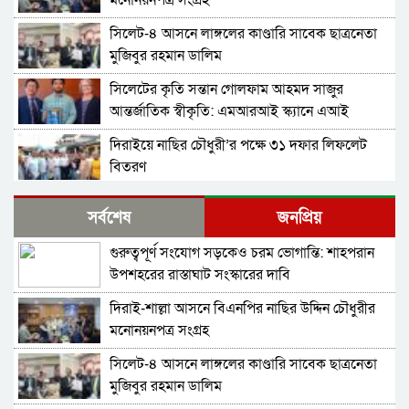
মনোনয়নপত্র সংগ্রহ
সিলেট-৪ আসনে লাঙ্গলের কাণ্ডারি সাবেক ছাত্রনেতা
মুজিবুর রহমান ডালিম
সিলেটের কৃতি সন্তান গোলফাম আহমদ সাজুর
আন্তর্জাতিক স্বীকৃতি: এমআরআই স্ক্যানে এআই
প্রয়োগে পিএইচডি অর্জন
দিরাইয়ে নাছির চৌধুরী’র পক্ষে ৩১ দফার লিফলেট
বিতরণ
কোম্পানীগঞ্জে বিএনপির ‘রাষ্ট্র কাঠামো মেরামত’ ৩১
সর্বশেষ
জনপ্রিয়
দফার লিফলেট বিতরণ ও গণসংযোগ
গুরুত্বপূর্ণ সংযোগ সড়কেও চরম ভোগান্তি: শাহপরান
জকিগঞ্জে আইনের তোয়াক্কা নেই! খাসজমি দখল করে
উপশহরের রাস্তাঘাট সংস্কারের দাবি
নির্বিঘ্নে ভবন বানাচ্ছেন সোনাসার বাজার কমিটির নেতা
আলাউদ্দিন আলাই
দিরাই-শাল্লা আসনে বিএনপির নাছির উদ্দিন চৌধুরীর
বন্ধ থাকবে সিলেটের ৭টি এলাকায় দীর্ঘ ৯ ঘণ্টা বিদ্যুৎ
মনোনয়নপত্র সংগ্রহ
সিলেট-৪ আসনে লাঙ্গলের কাণ্ডারি সাবেক ছাত্রনেতা
নিরাপত্তাহীনতায় লাভলুর পরিবার: সিলেটে সশস্ত্র
মুজিবুর রহমান ডালিম
হামলায়, লুন্ঠিত অর্থ-স্বর্ণ