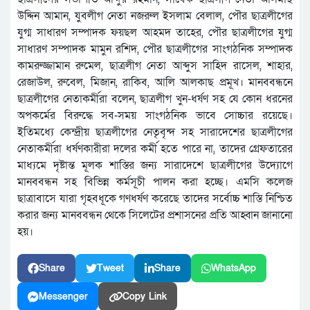
উদ্দিন আমান, যুবলীগ নেতা নজরুল ইসলাম বেলাল, পৌর ছাত্রলীগের
যুগ্ম সাধারণ সম্পাদক ফয়ছল আহমদ তাহের, পৌর ছাত্রলীগের যুগ্ম
সাধারণ সম্পাদক মামুন রশিদ, পৌর ছাত্রলীগের সাংগঠনিক সম্পাদক
কামরুজ্জামান রুমেল, ছাত্রলীগ নেতা আব্দুস সাহিদ রাসেল, শাহার,
রেজাউল, রুবেল, মিজান, রাকিব, আলি আলকাছ প্রমূখ। মানববন্ধনে
ছাত্রলীগের নেতাকর্মীরা বলেন, ছাত্রলীগ খুন-ধর্ষণ সহ যে কোন ধরনের
অপকর্মের বিরুদ্ধে সব-সময় সাংগঠনিক ভাবে সোচ্চার রয়েছে।
ইতিমধ্যে কেন্দ্রীয় ছাত্রলীগের নেতৃবৃন্দ সহ সারাদেশের ছাত্রলীগের
নেতাকর্মীরা ধর্ষণকারীরা দলের কর্মী হতে পারে না, তাদের গ্রেফতারের
মাধ্যমে দৃষ্টান্ত মূলক শাস্তির জন্য সারাদেশে ছাত্রলীগের উদ্যোগে
মানববন্ধন সহ বিভিন্ন কর্মসূচী পালন করা হচ্ছে। এমসি কলেজ
ছাত্রাবাসে যারা গৃহবধূকে গণধর্ষণ করেছে তাদের সর্বোচ্চ শাস্তি নিশ্চিত
করার জন্য মানববন্ধন থেকে সিলেটের প্রশাসনের প্রতি আহ্বান জানানো
হয়।
Share
Tweet
Share
WhatsApp
Messenger
Copy Link