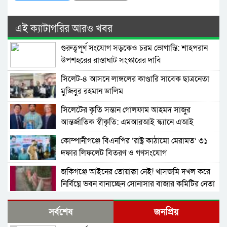
এই ক্যাটাগরির আরও খবর
গুরুত্বপূর্ণ সংযোগ সড়কেও চরম ভোগান্তি: শাহপরান
উপশহরের রাস্তাঘাট সংস্কারের দাবি
সিলেট-৪ আসনে লাঙ্গলের কাণ্ডারি সাবেক ছাত্রনেতা
মুজিবুর রহমান ডালিম
সিলেটের কৃতি সন্তান গোলফাম আহমদ সাজুর
আন্তর্জাতিক স্বীকৃতি: এমআরআই স্ক্যানে এআই
প্রয়োগে পিএইচডি অর্জন
কোম্পানীগঞ্জে বিএনপির ‘রাষ্ট্র কাঠামো মেরামত’ ৩১
দফার লিফলেট বিতরণ ও গণসংযোগ
জকিগঞ্জে আইনের তোয়াক্কা নেই! খাসজমি দখল করে
নির্বিঘ্নে ভবন বানাচ্ছেন সোনাসার বাজার কমিটির নেতা
আলাউদ্দিন আলাই
বন্ধ থাকবে সিলেটের ৭টি এলাকায় দীর্ঘ ৯ ঘণ্টা বিদ্যুৎ
সর্বশেষ
জনপ্রিয়