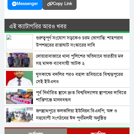
Messenger
Copy Link
এই ক্যাটাগরির আরও খবর
গুরুত্বপূর্ণ সংযোগ সড়কেও চরম ভোগান্তি: শাহপরান
উপশহরের রাস্তাঘাট সংস্কারের দাবি
দোয়ারাবাজারে থানা পুলিশের অভিযানে ভারতীয় মদ
সহ মাদক ব্যাবসায়ী আটক ২
ঘুসকান্ডে বদলির পরও বহাল তবিয়্যতে বিশ্বম্ভপুরের
সেই ইউএনও
পূর্ব নির্ধারিত স্থানে দ্রুত বিশ্ববিদ্যালয় স্থাপনের দাবিতে
শান্তিগঞ্জে মানববন্ধন
জগন্নাথপুরে কলকলিয়া ইউনিয়ন বিএনপি, অঙ্গ ও
সহযোগী সংগঠনের ঈদ পূর্ণমিলনী অনুষ্ঠিত
বাংলাদেশ জামায়াতে ইসলামীর আমির ডা. শফিকুর