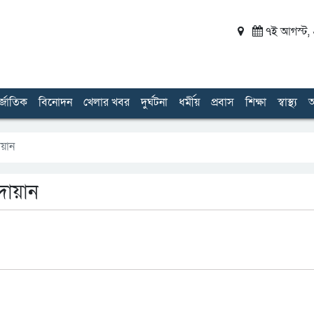
৭ই আগস্ট, ২
র্জাতিক
বিনোদন
খেলার খবর
দুর্ঘটনা
ধর্মীয়
প্রবাস
শিক্ষা
স্বাস্থ্য
অ
োয়ান
দোয়ান