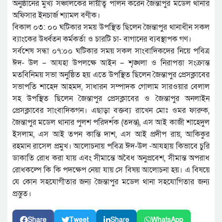
অনুষ্ঠানের মুখ্য সঞ্চালকের দায়ীত্ব পালন করেন জৈন্তাপুর মডেল থানার
অফিসার ইনচার্জ শ্যামল বণীক।
বিকাল ০৩: ০০ ঘটিকার সময় উপস্থিত ছিলেন জৈন্তাপুর থানাধীন সকল
ব্যাংকের উর্ধ্বতন কর্মকর্তা ও চারটি চা- বাগানের ব্যবস্থাপক গণ।
সর্বশেষ সন্ধা ০৭:০০ ঘটিকার সময় সকল সাংবাদিকদের নিয়ে পবিত্র
ঈদ- উল – আযহা উপলক্ষে আইন – শৃঙ্খলা ও নিরাপত্তা সংক্রান্ত
মতবিনিময় সভা অনুষ্ঠিত হয় এতে উপস্থিত ছিলেন জৈন্তাপুর প্রেসক্লাবের
সভাপতি শাহেদ আহমদ, সাধারন সম্পাদক গোলাম সারওয়ার বেলাল
সহ উপস্থিত ছিলেন জৈন্তাপুর প্রেসক্লাবের ও জৈন্তাপুর অনলাইন
প্রেসক্লাবের সাংবাদিকগন। এছাড়া বক্তব্য রাখেন মোঃ ওমর ফারুক,
জৈন্তাপুর মডেল থানার পুলশ পরিদর্শক (তদন্ত), এস আই কাজী শাহেদুল
ইসলাম, এস আই তপন কান্তি দাশ, এস আই প্রদীপ রায়, আকিকুর
রহমান রাসেল প্রমুখ। আলোচনায় পবিত্র ঈদ-উল -আযহায় কিভাবে চুরি
ডাকাতি রোধ করা যায় এবং সীমান্তে অবৈধ অনুপ্রবেশ, সীমান্ত অপরাধ
রোধকল্পে কি কি পদক্ষেপ নেয়া যায় সে বিষয় আলোচনা হয়। এ বিষয়ে
যে কোন সহযোগীতার জন্য জৈন্তাপুর মডেল থানা সহযোগিতার জন্য
প্রস্তুত।
Share
Tweet
Share
WhatsApp