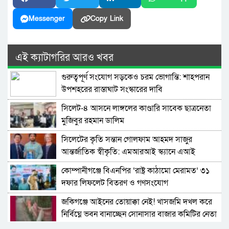
Messenger
Copy Link
এই ক্যাটাগরির আরও খবর
গুরুত্বপূর্ণ সংযোগ সড়কেও চরম ভোগান্তি: শাহপরান
উপশহরের রাস্তাঘাট সংস্কারের দাবি
সিলেট-৪ আসনে লাঙ্গলের কাণ্ডারি সাবেক ছাত্রনেতা
মুজিবুর রহমান ডালিম
সিলেটের কৃতি সন্তান গোলফাম আহমদ সাজুর
আন্তর্জাতিক স্বীকৃতি: এমআরআই স্ক্যানে এআই
প্রয়োগে পিএইচডি অর্জন
কোম্পানীগঞ্জে বিএনপির ‘রাষ্ট্র কাঠামো মেরামত’ ৩১
দফার লিফলেট বিতরণ ও গণসংযোগ
জকিগঞ্জে আইনের তোয়াক্কা নেই! খাসজমি দখল করে
নির্বিঘ্নে ভবন বানাচ্ছেন সোনাসার বাজার কমিটির নেতা
আলাউদ্দিন আলাই