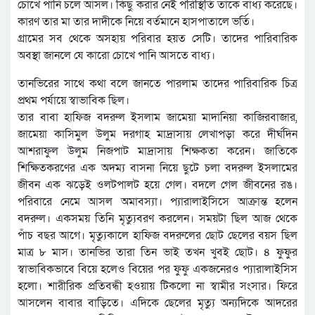
চোখে পানি চলে আসল। কিছু করার নেই পরিস্থিতি তাকে বাধ্য করেছে।
কারণ তার মা তার দাদীকে নিয়ে বর্তমানে হাসপাতালে ভর্তি।
গ্রামের সব থেকে অসহায় পরিবার হয়ত সেটি। তাদের পারিবারিক
অবস্থা জানলে যে কারো চোখে পানি আসতে বাধ্য।
তানভিরের সাথে কথা বলে জানতে পারলাম তাদের পারিবারিক চিত্র
প্রথম পর্যায়ে স্বাভাবিক ছিল।
তার বাবা হাফিজ বদরুল ইসলাম জামেয়া মাদানিয়া কাজিরবাজার,
জামেয়া কাসিমুল উলুম দরগাহ মাদ্রাসায় লেখাপড়া করে দীর্ঘদিন
আশরাফুল উলুম নিজপাট মাদ্রাসায় শিক্ষকতা করেন। জাতিকে
শিক্ষিতকরণের এক অদম্য বাসনা নিয়ে ছুটে চলা বদরুল ইসলামের
জীবন এক ঝড়েই ওলটপালট হয়ে গেল। বদলে গেল জীবনের রঙ।
পরিবারে নেমে আসল অমাবস্যা। প্যারালাইসিসে আক্রান্ত হলেন
বদরুল। একসময় তিনি মৃত্যুবরণ করলেন। সময়টা ছিল আজ থেকে
পাঁচ বছর আগে। মৃত্যুকালে হাফিজ বদরুলের ছোট ছেলের বয়স ছিল
মাত্র ৮ মাস। তানভির তারা তিন ভাই তখন খুবই ছোট। ৪ ফুফুর
স্বাভাবিকভাবে বিয়ে হলেও বিয়ের পর ফুফু একজনেরও প্যারালাইসিস
হলো। শারীরিক প্রতিবন্ধী হওয়ায় টিকলো না স্বামীর সংসার। ফিরে
আসলেন বাবার বাড়িতে। এদিকে ছেলের মৃত্যু অন্যদিকে আদরের