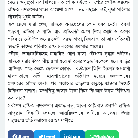
মেয়ের অসুস্থতা সব মিলিয়ে এত শোক সইতে না পেরে স্টোক করলেন
হাফিজ বদরুলের মাতা আয়েশা বেগম। ৮০ বছরের এই বৃদ্ধা মহিলার
জীবনটা খুবই কষ্টের।
এক ছেলে মারা গেল, এদিকে অন্যছেলের কোন খবর নেই। বিধবা
পুত্রবধূ, এতিম ৩ নাতি আর প্রতিবন্ধী মেয়ে নিয়ে মোট ৬ জনের
পরিবারে নেই উপার্জনের কেউ। বয়স্ক ভাতা, বিধবা ভাতা আর প্রতিবন্ধী
ভাতাই তাদের পরিবারের খরচ বহনের একমাত্র পাথেয়।
স্টোক, ডায়াবেটিকসহ নানাবিদ রোগ বাসা বেঁধেছে বৃদ্ধার শরীরে।
এদিকে মরার উপর খাঁড়ার ঘা হয়ে জীবনের পড়ন্ত বিকেলে এসে বাড়ির
আঙিনায় পড়ে ভেঙে ফেলেন কোমর। বর্তমানে তিনি সিলেট ওসমানী
হাসপাতালে ভর্তি। হাসপাতালের ভর্তিটাও হয়েছে করুণভাবে।
কোমরের হাড্ডি ভাঙ্গার পর অভাবের তাড়ণায় হাতুড়ে ডাক্তার দিয়েই
চিকিৎসা চালান। অল্পকিছু ভাতার টাকা দিয়ে কি আর উন্নত চিকিৎসা
করা যায়?
সর্বশেষ হাফিজ বদরুলের একান্ত বন্ধু, আরব আমিরাত প্রবাসী হাফিজ
আব্দুল্লাহ বিষয়টি জানলে আন্তরিকভাবে এগিয়ে আসেন। উনার
সহায়তায় ভর্তি করানো হয় ওসমানীতে।
Share
Tweet
Share
WhatsApp