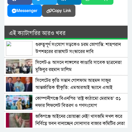
Messenger
Copy Link
এই ক্যাটাগরির আরও খবর
গুরুত্বপূর্ণ সংযোগ সড়কেও চরম ভোগান্তি: শাহপরান
উপশহরের রাস্তাঘাট সংস্কারের দাবি
সিলেট-৪ আসনে লাঙ্গলের কাণ্ডারি সাবেক ছাত্রনেতা
মুজিবুর রহমান ডালিম
সিলেটের কৃতি সন্তান গোলফাম আহমদ সাজুর
আন্তর্জাতিক স্বীকৃতি: এমআরআই স্ক্যানে এআই
প্রয়োগে পিএইচডি অর্জন
কোম্পানীগঞ্জে বিএনপির ‘রাষ্ট্র কাঠামো মেরামত’ ৩১
দফার লিফলেট বিতরণ ও গণসংযোগ
জকিগঞ্জে আইনের তোয়াক্কা নেই! খাসজমি দখল করে
নির্বিঘ্নে ভবন বানাচ্ছেন সোনাসার বাজার কমিটির নেতা
আলাউদ্দিন আলাই