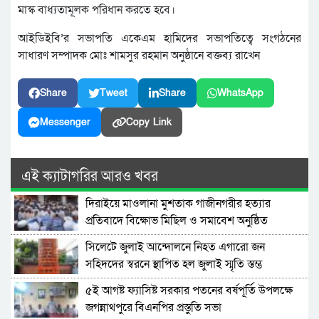
মাস্ক বাধ্যতামূলক পরিধান করতে হবে।
আইডিইবি’র সভাপতি একেএম হামিদের সভাপতিত্বে সংগঠনের
সাধারণ সম্পাদক মোঃ শামসুর রহমান অনুষ্ঠানে বক্তব্য রাখেন
Share
Tweet
Share
WhatsApp
Messenger
Copy Link
এই ক্যাটাগরির আরও খবর
দিরাইয়ে মাওলানা মুশতাক গাজীনগরীর হত্যার
প্রতিবাদে বিক্ষোভ মিছিল ও সমাবেশ অনুষ্ঠিত
সিলেটে জুলাই আন্দোলনে নিহত এগারো জন
সহিদদের স্বরনে স্থাপিত হল জুলাই স্মৃতি স্তম্ভ
৫ই আগষ্ট ফ্যাসিষ্ট সরকার পতনের বর্ষপূর্তি উপলক্ষে
জগন্নাথপুরে বিএনপির প্রস্তুতি সভা