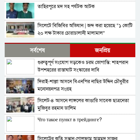
তাহিরপুরে মদ সহ পর্যটক আটক
সিলেটে বিজিবির অভিযান | জব্দ করা হয়েছে “১ কোটি
২০ লক্ষ টাকার চোরাচালানী মালামাল”
জগন্নাথপুরে পল্লী বিদ্যুৎ এর ঘনঘন লোডশেডিং ,
সর্বশেষ
জনপ্রিয়
জনসাধারণের ভোগান্তি
গুরুত্বপূর্ণ সংযোগ সড়কেও চরম ভোগান্তি: শাহপরান
জৈন্তাপুরে জেলা প্রশাসক উদ্বোধন করলেন “বৃক্ষরোপন
উপশহরের রাস্তাঘাট সংস্কারের দাবি
কর্মসূচি-২০২৫”
দিরাই-শাল্লা আসনে বিএনপির নাছির উদ্দিন চৌধুরীর
উত্তম চরিত্র মাধুরী দিয়েই ছাত্র সমাজকে আলোকিত
মনোনয়নপত্র সংগ্রহ
করতে হবে- রিদওয়ান মাযহারী
সিলেট-৪ আসনে লাঙ্গলের কাণ্ডারি সাবেক ছাত্রনেতা
দিরাইয়ের আকিলনগরে সেনাবাহিনীর অভিযানে নিহত
মুজিবুর রহমান ডালিম
১ গ্রেফতার ২ জন
Что такое пункт в трейдинге?
জগন্নাথপুরে মাদরাসার মুহতামীমের ওপর হামলায়
জড়িতদের গ্রেফতারের দাবিতে জমিয়তের মানববন্ধন
সিলেটের কৃতি সন্তান গোলফাম আহমদ সাজুর