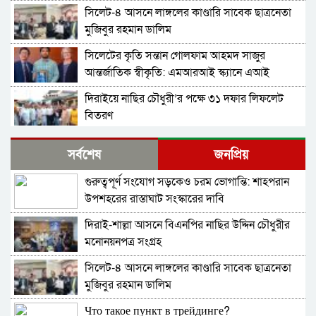
সিলেট-৪ আসনে লাঙ্গলের কাণ্ডারি সাবেক ছাত্রনেতা
মুজিবুর রহমান ডালিম
সিলেটের কৃতি সন্তান গোলফাম আহমদ সাজুর
আন্তর্জাতিক স্বীকৃতি: এমআরআই স্ক্যানে এআই
প্রয়োগে পিএইচডি অর্জন
দিরাইয়ে নাছির চৌধুরী’র পক্ষে ৩১ দফার লিফলেট
বিতরণ
কোম্পানীগঞ্জে বিএনপির ‘রাষ্ট্র কাঠামো মেরামত’ ৩১
সর্বশেষ
জনপ্রিয়
দফার লিফলেট বিতরণ ও গণসংযোগ
গুরুত্বপূর্ণ সংযোগ সড়কেও চরম ভোগান্তি: শাহপরান
জকিগঞ্জে আইনের তোয়াক্কা নেই! খাসজমি দখল করে
উপশহরের রাস্তাঘাট সংস্কারের দাবি
নির্বিঘ্নে ভবন বানাচ্ছেন সোনাসার বাজার কমিটির নেতা
আলাউদ্দিন আলাই
দিরাই-শাল্লা আসনে বিএনপির নাছির উদ্দিন চৌধুরীর
বন্ধ থাকবে সিলেটের ৭টি এলাকায় দীর্ঘ ৯ ঘণ্টা বিদ্যুৎ
মনোনয়নপত্র সংগ্রহ
সিলেট-৪ আসনে লাঙ্গলের কাণ্ডারি সাবেক ছাত্রনেতা
নিরাপত্তাহীনতায় লাভলুর পরিবার: সিলেটে সশস্ত্র
মুজিবুর রহমান ডালিম
হামলায়, লুন্ঠিত অর্থ-স্বর্ণ
Что такое пункт в трейдинге?
জলবায়ূ পরিবর্তনে হুমকির মুখে সিলেট