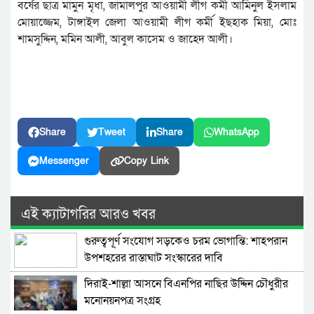
বর্ষের ছাত্র মামুন মৃধা, জামালপুর আওয়ামী লীগ কর্মী আমিনুল ইসলাম
মোয়াজ্জেম, টাঙ্গাইল জেলা আওয়ামী লীগ কর্মী ইছহাক মিয়া, মোঃ
শামসুদ্দিন, মমিন আলী, আবুল কাসেম ও জাহেদ আলী।
Share
Tweet
Share
WhatsApp
Messenger
Copy Link
এই ক্যাটাগরির আরও খবর
গুরুত্বপূর্ণ সংযোগ সড়কেও চরম ভোগান্তি: শাহপরান
উপশহরের রাস্তাঘাট সংস্কারের দাবি
দিরাই-শাল্লা আসনে বিএনপির নাছির উদ্দিন চৌধুরীর
মনোনয়নপত্র সংগ্রহ