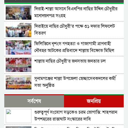
দিরাই-শাল্লা আসনে বিএনপির নাছির উদ্দিন চৌধুরীর
মনোনয়নপত্র সংগ্রহ
দিরাইয়ে নাছির চৌধুরী’র পক্ষে ৩১ দফার লিফলেট
বিতরণ
ফিলিস্তিনে নৃশংস গণহত্যা ও গাজাগামী ত্রাণবাহী
নৌবহর আটকের প্রতিবাদে শাল্লায় বিক্ষোভ মিছিল
শাল্লায় নাছির চৌধুরী’র জনসভায় জনতার ঢল
সুনামগঞ্জের শাল্লা উপজেলা স্বেচ্ছাসেবকদলের কর্মী
সভা অনুষ্ঠিত
দিরাইয়ে মাওলানা মুশতাক গাজীনগরীর হত্যার
সর্বশেষ
জনপ্রিয়
প্রতিবাদে বিক্ষোভ মিছিল ও সমাবেশ অনুষ্ঠিত
গুরুত্বপূর্ণ সংযোগ সড়কেও চরম ভোগান্তি: শাহপরান
শাল্লায় স্বেচ্চায় রক্তদানের ছোট উদ্যোগ থেকে সুদৃঢ়
উপশহরের রাস্তাঘাট সংস্কারের দাবি
মানবিক নেটওয়ার্ক