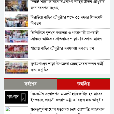
দিরাই-শাল্লা আসনে বিএনপির নাছির উদ্দিন চৌধুরীর
মনোনয়নপত্র সংগ্রহ
দিরাইয়ে নাছির চৌধুরী’র পক্ষে ৩১ দফার লিফলেট
বিতরণ
ফিলিস্তিনে নৃশংস গণহত্যা ও গাজাগামী ত্রাণবাহী
নৌবহর আটকের প্রতিবাদে শাল্লায় বিক্ষোভ মিছিল
শাল্লায় নাছির চৌধুরী’র জনসভায় জনতার ঢল
সুনামগঞ্জের শাল্লা উপজেলা স্বেচ্ছাসেবকদলের কর্মী
সভা অনুষ্ঠিত
দিরাইয়ে মাওলানা মুশতাক গাজীনগরীর হত্যার
সর্বশেষ
জনপ্রিয়
প্রতিবাদে বিক্ষোভ মিছিল ও সমাবেশ অনুষ্ঠিত
সিলেটের সংবাদপত্র এজেন্ট হাফিজ উল্লাহর মায়ের
শাল্লায় স্বেচ্চায় রক্তদানের ছোট উদ্যোগ থেকে সুদৃঢ়
ইন্তেকাল, প্রবাসী কল্যাণ মন্ত্রী আরিফুল হক চৌধুরীর
মানবিক নেটওয়ার্ক
শোক
গুরুত্বপূর্ণ সংযোগ সড়কেও চরম ভোগান্তি: শাহপরান
শাল্লায় বিএনপির প্রতিষ্ঠাবার্ষিকী পালিত