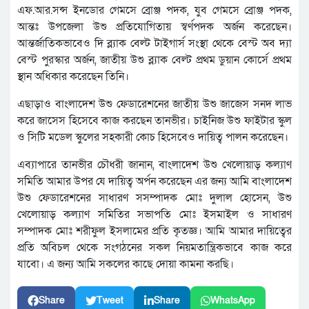
এফ.আর.সন্স ইনডোর গেমসে ব্রোঞ্জ পদক, যুব গেমসে ব্রোঞ্জ পদক,
আন্তঃ উপজেলা উশু প্রতিযোগিতায় স্বর্ণপদক অর্জন করেছেন।
আন্তর্জাতিকভাবেও দি ব্ল্যাক বেল্ট টাইগার্স সংস্থা থেকে বেস্ট অব দ্যা
বেস্ট পুরস্কার অর্জন, জাতীয় উশু ব্ল্যাক বেল্ট প্রথম ডুয়ান কোর্সে প্রথম
স্থান অধিকার করেছেন তিনি।
এছাড়াও বাংলাদেশ উশু ফেডারেশনের জাতীয় উশু জাজেস সনদ লাভ
করে জাসেস হিসেবে কাজ করছেন তানভীর। চাইনিজ উশু ফাইটার স্কুল
ও সিটি মডেল স্কুলের সহকারী কোচ হিসেবেও দায়িত্ব পালন করেছেন।
এব্যাপারে তানভীর চৌধরী জানান, বাংলাদেশ উশু খেলোয়াড় কল্যাণ
সমিতি আমার উপর যে দায়িত্ব অর্পন করেছেন এর জন্য আমি বাংলাদেশ
উশু ফেডারেশনের সাধারণ সসম্পাদক মোঃ দুলাল হোসেন, উশু
খেলোয়াড় কল্যাণ সমিতির সভাপতি মোঃ ইসমাইল ও সাধারণ
সম্পাদক মোঃ শরীফুল ইসলামের প্রতি কৃতজ্ঞ। আমি আমার দায়িত্বের
প্রতি অবিচল থেকে সংগঠনের সকল নিয়মতান্ত্রিকভাবে কাজ করে
যাবো। এ জন্য আমি সকলের কাছে দোয়া কামনা করছি।
Share
Tweet
Share
WhatsApp