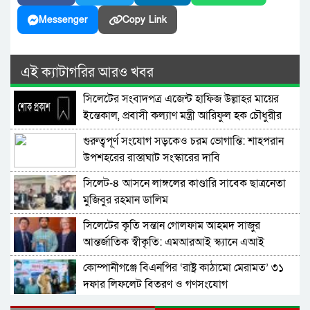
Messenger
Copy Link
এই ক্যাটাগরির আরও খবর
সিলেটের সংবাদপত্র এজেন্ট হাফিজ উল্লাহর মায়ের
ইন্তেকাল, প্রবাসী কল্যাণ মন্ত্রী আরিফুল হক চৌধুরীর
শোক
গুরুত্বপূর্ণ সংযোগ সড়কেও চরম ভোগান্তি: শাহপরান
উপশহরের রাস্তাঘাট সংস্কারের দাবি
সিলেট-৪ আসনে লাঙ্গলের কাণ্ডারি সাবেক ছাত্রনেতা
মুজিবুর রহমান ডালিম
সিলেটের কৃতি সন্তান গোলফাম আহমদ সাজুর
আন্তর্জাতিক স্বীকৃতি: এমআরআই স্ক্যানে এআই
প্রয়োগে পিএইচডি অর্জন
কোম্পানীগঞ্জে বিএনপির ‘রাষ্ট্র কাঠামো মেরামত’ ৩১
দফার লিফলেট বিতরণ ও গণসংযোগ