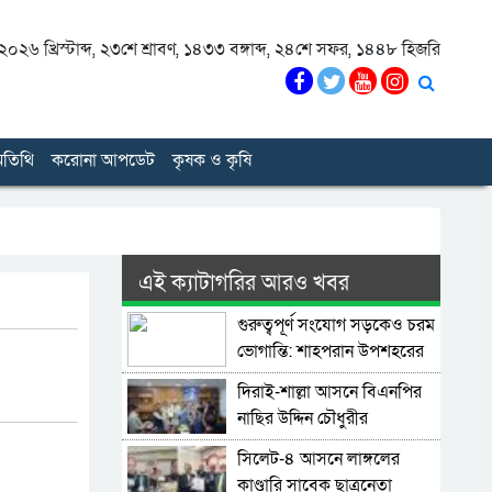
০২৬ খ্রিস্টাব্দ
,
২৩শে শ্রাবণ, ১৪৩৩ বঙ্গাব্দ
,
২৪শে সফর, ১৪৪৮ হিজরি
তিথি
করোনা আপডেট
কৃষক ও কৃষি
এই ক্যাটাগরির আরও খবর
গুরুত্বপূর্ণ সংযোগ সড়কেও চরম
ভোগান্তি: শাহপরান উপশহরের
রাস্তাঘাট সংস্কারের দাবি
দিরাই-শাল্লা আসনে বিএনপির
নাছির উদ্দিন চৌধুরীর
মনোনয়নপত্র সংগ্রহ
সিলেট-৪ আসনে লাঙ্গলের
কাণ্ডারি সাবেক ছাত্রনেতা