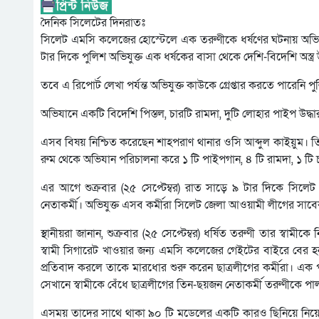
দৈনিক সিলেটের দিনরাতঃ
সিলেট এমসি কলেজের হোস্টেলে এক তরুণীকে ধর্ষণের ঘটনায় অভিযুক
টার দিকে পুলিশ অভিযুক্ত এক ধর্ষকের বাসা থেকে দেশি-বিদেশি অস্ত্র 
তবে এ রিপোর্ট লেখা পর্যন্ত অভিযুক্ত কাউকে গ্রেপ্তার করতে পারেনি প
অভিযানে একটি বিদেশি পিস্তল, চারটি রামদা, দুটি লোহার পাইপ উদ্ধ
এসব বিষয় নিশ্চিত করেছেন শাহপরাণ থানার ওসি আব্দুল কাইয়ুম।
রুম থেকে অভিযান পরিচালনা করে ১ টি পাইপগান, ৪ টি রামদা, ১ টি চাক
এর আগে শুক্রবার (২৫ সেপ্টেম্বর) রাত সাড়ে ৯ টার দিকে সি
নেতাকর্মী। অভিযুক্ত এসব কর্মীরা সিলেট জেলা আওয়ামী লীগের সাব
স্থানীয়রা জানান, শুক্রবার (২৫ সেপ্টেম্বর) ধর্ষিত তরুণী তার স্
স্বামী সিগারেট খাওয়ার জন্য এমসি কলেজের গেইটের বাইরে বের 
প্রতিবাদ করলে তাকে মারধোর শুরু করেন ছাত্রলীগের কর্মীরা। এক প
সেখানে স্বামীকে বেঁধে ছাত্রলীগের তিন-ছয়জন নেতাকর্মী তরুণীকে পাল
এসময় তাদের সাথে থাকা ৯০ টি মডেলের একটি কারও ছিনিয়ে নিয়ে যা