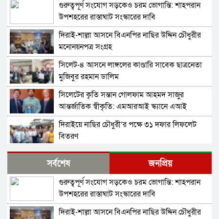
গুরুত্বপূর্ণ সংযোগ সড়কেও চরম ভোগান্তি: শাহপরান
উপশহরের রাস্তাঘাট সংস্কারের দাবি
দিরাই-শাল্লা আসনে বিএনপির নাছির উদ্দিন চৌধুরীর
মনোনয়নপত্র সংগ্রহ
সিলেট-৪ আসনে লাঙ্গলের কাণ্ডারি সাবেক ছাত্রনেতা
মুজিবুর রহমান ডালিম
সিলেটের কৃতি সন্তান গোলফাম আহমদ সাজুর
আন্তর্জাতিক স্বীকৃতি: এমআরআই স্ক্যানে এআই
প্রয়োগে পিএইচডি অর্জন
দিরাইয়ে নাছির চৌধুরী’র পক্ষে ৩১ দফার লিফলেট
বিতরণ
কোম্পানীগঞ্জে বিএনপির ‘রাষ্ট্র কাঠামো মেরামত’ ৩১
সর্বশেষ
জনপ্রিয়
দফার লিফলেট বিতরণ ও গণসংযোগ
গুরুত্বপূর্ণ সংযোগ সড়কেও চরম ভোগান্তি: শাহপরান
জকিগঞ্জে আইনের তোয়াক্কা নেই! খাসজমি দখল করে
উপশহরের রাস্তাঘাট সংস্কারের দাবি
নির্বিঘ্নে ভবন বানাচ্ছেন সোনাসার বাজার কমিটির নেতা
আলাউদ্দিন আলাই
দিরাই-শাল্লা আসনে বিএনপির নাছির উদ্দিন চৌধুরীর
বন্ধ থাকবে সিলেটের ৭টি এলাকায় দীর্ঘ ৯ ঘণ্টা বিদ্যুৎ