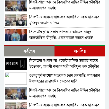
দিরাই-শাল্লা আসনে বিএনপির নাছির উদ্দিন চৌধুরীর
মনোনয়নপত্র সংগ্রহ
সিলেট-৪ আসনে লাঙ্গলের কাণ্ডারি সাবেক ছাত্রনেতা
মুজিবুর রহমান ডালিম
সিলেটের কৃতি সন্তান গোলফাম আহমদ সাজুর
আন্তর্জাতিক স্বীকৃতি: এমআরআই স্ক্যানে এআই
প্রয়োগে পিএইচডি অর্জন
দিরাইয়ে নাছির চৌধুরী’র পক্ষে ৩১ দফার লিফলেট
সর্বশেষ
জনপ্রিয়
বিতরণ
সিলেটের সংবাদপত্র এজেন্ট হাফিজ উল্লাহর মায়ের
কোম্পানীগঞ্জে বিএনপির ‘রাষ্ট্র কাঠামো মেরামত’ ৩১
ইন্তেকাল, প্রবাসী কল্যাণ মন্ত্রী আরিফুল হক চৌধুরীর
দফার লিফলেট বিতরণ ও গণসংযোগ
শোক
গুরুত্বপূর্ণ সংযোগ সড়কেও চরম ভোগান্তি: শাহপরান
জকিগঞ্জে আইনের তোয়াক্কা নেই! খাসজমি দখল করে
উপশহরের রাস্তাঘাট সংস্কারের দাবি
নির্বিঘ্নে ভবন বানাচ্ছেন সোনাসার বাজার কমিটির নেতা
আলাউদ্দিন আলাই
দিরাই-শাল্লা আসনে বিএনপির নাছির উদ্দিন চৌধুরীর
বন্ধ থাকবে সিলেটের ৭টি এলাকায় দীর্ঘ ৯ ঘণ্টা বিদ্যুৎ
মনোনয়নপত্র সংগ্রহ
সিলেট-৪ আসনে লাঙ্গলের কাণ্ডারি সাবেক ছাত্রনেতা
নিরাপত্তাহীনতায় লাভলুর পরিবার: সিলেটে সশস্ত্র