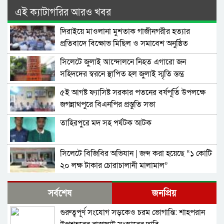
এই ক্যাটাগরির আরও খবর
দিরাইয়ে মাওলানা মুশতাক গাজীনগরীর হত্যার
প্রতিবাদে বিক্ষোভ মিছিল ও সমাবেশ অনুষ্ঠিত
সিলেটে জুলাই আন্দোলনে নিহত এগারো জন
সহিদদের স্বরনে স্থাপিত হল জুলাই স্মৃতি স্তম্ভ
৫ই আগষ্ট ফ্যাসিষ্ট সরকার পতনের বর্ষপূর্তি উপলক্ষে
জগন্নাথপুরে বিএনপির প্রস্তুতি সভা
তাহিরপুরে মদ সহ পর্যটক আটক
সিলেটে বিজিবির অভিযান | জব্দ করা হয়েছে “১ কোটি
২০ লক্ষ টাকার চোরাচালানী মালামাল”
জগন্নাথপুরে পল্লী বিদ্যুৎ এর ঘনঘন লোডশেডিং ,
সর্বশেষ
জনপ্রিয়
জনসাধারণের ভোগান্তি
গুরুত্বপূর্ণ সংযোগ সড়কেও চরম ভোগান্তি: শাহপরান
জৈন্তাপুরে জেলা প্রশাসক উদ্বোধন করলেন “বৃক্ষরোপন