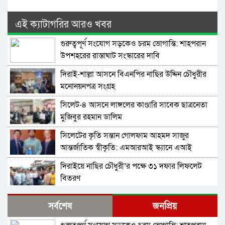
এই ক্যাটাগরির আরও খবর
গুরুত্বপূর্ণ সংযোগ সড়কেও চরম ভোগান্তি: শাহপরান
উপশহরের রাস্তাঘাট সংস্কারের দাবি
দিরাই-শাল্লা আসনে বিএনপির নাছির উদ্দিন চৌধুরীর
মনোনয়নপত্র সংগ্রহ
সিলেট-৪ আসনে লাঙ্গলের কাণ্ডারি সাবেক ছাত্রনেতা
মুজিবুর রহমান ডালিম
সিলেটের কৃতি সন্তান গোলফাম আহমদ সাজুর
আন্তর্জাতিক স্বীকৃতি: এমআরআই স্ক্যানে এআই
প্রয়োগে পিএইচডি অর্জন
দিরাইয়ে নাছির চৌধুরী’র পক্ষে ৩১ দফার লিফলেট
বিতরণ
কোম্পানীগঞ্জে বিএনপির ‘রাষ্ট্র কাঠামো মেরামত’ ৩১
সর্বশেষ
জনপ্রিয়
দফার লিফলেট বিতরণ ও গণসংযোগ