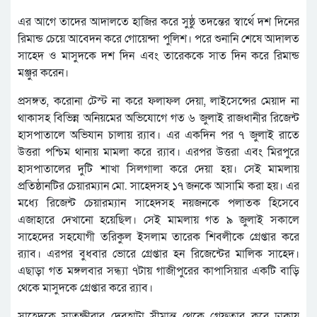
এর আগে তাদের আদালতে হাজির করে সুষ্ঠু তদন্তের স্বার্থে দশ দিনের
রিমান্ড চেয়ে আবেদন করে গোয়েন্দা পুলিশ। পরে শুনানি শেষে আদালত
সাহেদ ও মাসুদকে দশ দিন এবং তারেককে সাত দিন করে রিমান্ড
মঞ্জুর করেন।
প্রসঙ্গত, করোনা টেস্ট না করে ফলাফল দেয়া, লাইসেন্সের মেয়াদ না
থাকাসহ বিভিন্ন অনিয়মের অভিযোগে গত ৬ জুলাই রাজধানীর রিজেন্ট
হাসপাতালে অভিযান চালায় র‌্যাব। এর একদিন পর ৭ জুলাই রাতে
উত্তরা পশ্চিম থানায় মামলা করে র‌্যাব। এরপর উত্তরা এবং মিরপুরে
হাসপাতালের দুটি শাখা সিলগালা করে দেয়া হয়। সেই মামলায়
প্রতিষ্ঠানটির চেয়ারম্যান মো. সাহেদসহ ১৭ জনকে আসামি করা হয়। এর
মধ্যে রিজেন্ট চেয়ারম্যান সাহেদসহ নয়জনকে পলাতক হিসেবে
এজাহারে দেখানো হয়েছিল। সেই মামলায় গত ৯ জুলাই সকালে
সাহেদের সহযোগী তরিকুল ইসলাম তারেক শিবলীকে গ্রেপ্তার করে
র‌্যাব। এরপর বুধবার ভোরে গ্রেপ্তার হন রিজেন্টের মালিক সাহেদ।
এছাড়া গত মঙ্গলবার সন্ধ্যা ৭টায় গাজীপুরের কাপাসিয়ার একটি বাড়ি
থেকে মাসুদকে গ্রেপ্তার করে র‍্যাব।
সাহেদকে সাতক্ষীরার দেবহাটা সীমান্ত থেকে গ্রেফতার করে ঢাকায়