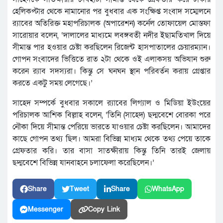
হেলিকপ্টার থেকে নামানোর পর বুধবার এক সংক্ষিপ্ত সংবাদ সম্মেলনে
র‌্যাবের অতিরিক্ত মহাপরিচালক (অপারেশন) কর্নেল তোফায়েল মোস্তফা
সারোয়ার বলেন, ‘দালালের মাধ্যমে লবঙ্গবতী নদীর ইছামতিখাল দিয়ে
সীমান্ত পার হওয়ার চেষ্টা করছিলেন রিজেন্ট হাসপাতালের চেয়ারম্যান।
গোপন সংবাদের ভিত্তিতে রাত ২টা থেকে ওই এলাকসয় অভিযান শুরু
করেন র‌্যাব সদস্যরা। কিন্তু সে ঘনঘন স্থান পরিবর্তন করায় গ্রেপ্তার
করতে একটু সময় লেগেছে।’
সাহেদ সম্পর্কে বুধবার সকালে র‌্যাবের লিগ্যাল ও মিডিয়া ইউংয়ের
পরিচালক আশিক বিল্লাহ বলেন, ‘তিনি (সাহেদ) ছদ্মবেশে বোরকা পরে
নৌকা দিয়ে সীমান্ত পেরিয়ে ভারতে যাওয়ার চেষ্টা করছিলেন। আমাদের
কাছে গোপন তথ্য ছিল। আমরা বিভিন্ন মাধ্যম থেকে তথ্য পেয়ে তাকে
গ্রেফতার করি। তার বাসা সাতক্ষীরায় কিন্তু তিনি তারই জেলায়
ছদ্মবেশে বিভিন্ন যানবাহনে চলাফেলা করেছিলেন।’
Share
Tweet
Share
WhatsApp
Messenger
Copy Link