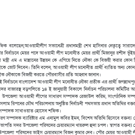
 বলেছেন,আওয়ামীলীগ সভানেত্রী প্রধানমন্ত্রী শেখ হাসিনার নেতৃত্বে সারাদে
 নির্বাচনে মেয়র পদে আওয়ামী লীগ মনোনীত মেয়র প্রার্থী মিজানুর রশীদ ভূঁইয
া মন্ত্রী এম এ মান্নানের উন্নয়ন কে এগিয়ে নিতে নৌকা কে বিজয়ী করার কোন
রতীকে ভোট দিবেন। তিনি বলেন, আওয়ামী লীগ মনোনীত প্রার্থী ব্যতিত অন্য কোন প্র
নের প্রতীক নৌকাকে বিজয়ী করতে পৌরবাসীর প্রতি আহ্বান জানান।
 এই নির্বাচনে বাংলাদেশ আওয়ামী লীগ মনোনীত নৌকা প্রতীক এর প্রার্থী জগন্নাথ
 সদর বাজারস্থ বড়গলিতে ১৪ ই জানুয়ারী বিকালে নির্বাচন পরিচালনা কমিটির আ
 উপজেলা আওয়ামী লীগের সাধারণ সম্পাদক রেজাউল করিম, সাংগঠনিক সম্পা
াম রিপনের যৌথ পরিচালনায় অনুষ্ঠিত নির্বাচনী পথসভায় প্রধান অতিথির বক্ত
ক সম্পাদক সাখাওয়াত হোসেন শফিক।
ধারণ সম্পাদক ব্যারিষ্টার এম এনামুল কবির ইমন, বিশেষ অতিথি হিসেবে বক্তব্য দ
পতি সদর উপজেলা পরিষদের চেয়ারম্যান খায়রুল হুদা চপল। স্বাগত বক্তব্য 
চিব উপজেলা পরিষদের ভাইস চেয়ারম্যান বিজন কুমার দেব। পৌর মেয়র আওয়ামী