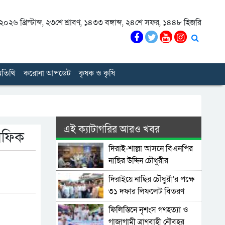
০২৬ খ্রিস্টাব্দ
,
২৩শে শ্রাবণ, ১৪৩৩ বঙ্গাব্দ
,
২৪শে সফর, ১৪৪৮ হিজরি
তিথি
করোনা আপডেট
কৃষক ও কৃষি
এই ক্যাটাগরির আরও খবর
 শফিক
দিরাই-শাল্লা আসনে বিএনপির
নাছির উদ্দিন চৌধুরীর
মনোনয়নপত্র সংগ্রহ
দিরাইয়ে নাছির চৌধুরী’র পক্ষে
৩১ দফার লিফলেট বিতরণ
ফিলিস্তিনে নৃশংস গণহত্যা ও
গাজাগামী ত্রাণবাহী নৌবহর