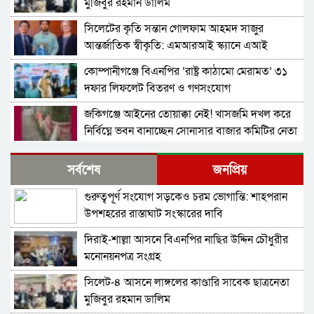
মুজিবুর রহমান ডালিম
সিলেটের কৃতি সন্তান গোলফাম আহমদ সাজুর
আন্তর্জাতিক স্বীকৃতি: এমআরআই স্ক্যানে এআই
প্রয়োগে পিএইচডি অর্জন
কোম্পানীগঞ্জে বিএনপির ‘রাষ্ট্র কাঠামো মেরামত’ ৩১
দফার লিফলেট বিতরণ ও গণসংযোগ
জকিগঞ্জে আইনের তোয়াক্কা নেই! খাসজমি দখল করে
নির্বিঘ্নে ভবন বানাচ্ছেন সোনাসার বাজার কমিটির নেতা
আলাউদ্দিন আলাই
বন্ধ থাকবে সিলেটের ৭টি এলাকায় দীর্ঘ ৯ ঘণ্টা বিদ্যুৎ
সর্বশেষ
জনপ্রিয়
গুরুত্বপূর্ণ সংযোগ সড়কেও চরম ভোগান্তি: শাহপরান
নিরাপত্তাহীনতায় লাভলুর পরিবার: সিলেটে সশস্ত্র
উপশহরের রাস্তাঘাট সংস্কারের দাবি
হামলায়, লুন্ঠিত অর্থ-স্বর্ণ
দিরাই-শাল্লা আসনে বিএনপির নাছির উদ্দিন চৌধুরীর
জলবায়ূ পরিবর্তনে হুমকির মুখে সিলেট
মনোনয়নপত্র সংগ্রহ
সিলেট-৪ আসনে লাঙ্গলের কাণ্ডারি সাবেক ছাত্রনেতা
স্টার এক্সিলেন্স অ্যাওয়ার্ড ২০২৫-এ ভূষিত সাংবাদিক
মুজিবুর রহমান ডালিম
চৌধুরী জীবন