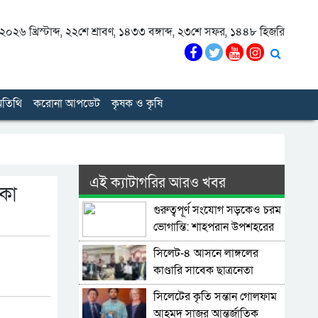
০২৬ খ্রিস্টাব্দ
,
২২শে শ্রাবণ, ১৪৩৩ বঙ্গাব্দ
,
২৩শে সফর, ১৪৪৮ হিজরি
তিথি
করোনা আপডেট
কৃষক ও কৃষি
এই ক্যাটাগরির আরও খবর
াকা
গুরুত্বপূর্ণ সংযোগ সড়কেও চরম
ভোগান্তি: শাহপরান উপশহরের
রাস্তাঘাট সংস্কারের দাবি
সিলেট-৪ আসনে লাঙ্গলের
কাণ্ডারি সাবেক ছাত্রনেতা
মুজিবুর রহমান ডালিম
সিলেটের কৃতি সন্তান গোলফাম
আহমদ সাজুর আন্তর্জাতিক