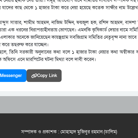
খে নেয়ার হুমকি দেয় তারা। সমূহ অভিযোগ এনে সমিতির সাধারণ সম্পাদক সহ
 যাদের কাছ থেকে ১ হাজার টাকা করে নেয়া হয়েছে কতেক সাক্ষীর নাম উল্লেখ ক
্দুস সাত্তার, শামীম আহমদ, নাজিম উদ্দিন, ফয়জুল হক, রশিদ আহমদ, বাদশা
য়ায় তারা এক ধরনের নিরাপত্তাহীনতায় ভোগছেন। এমনকি কৃষিকার্ড দেয়ার নামে 
ার অনেকে জানিয়েছেন কায়স্থগ্রাম সবজিগ্রাম সমিতির নেতৃবৃন্দ নানা ভাবে
না করে তছরুফ করে যাচ্ছেন।
 হলে, তিনি সরকারী অনুদানের কথা বলে ১ হাজার টাকা নেয়ার কথা অস্বীকার
ে অফিসে এনে মারপিটের ঘটনা মিথ্যা বলে দাবী করেন।
Messenger
Copy Link
সম্পাদক ও প্রকাশক : মোহাম্মদ মুজিবুর রহমান (ডালিম)