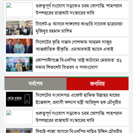
শোক
গুরুত্বপূর্ণ সংযোগ সড়কেও চরম ভোগান্তি: শাহপরান
উপশহরের রাস্তাঘাট সংস্কারের দাবি
সিলেট-৪ আসনে লাঙ্গলের কাণ্ডারি সাবেক ছাত্রনেতা
মুজিবুর রহমান ডালিম
সিলেটের কৃতি সন্তান গোলফাম আহমদ সাজুর
আন্তর্জাতিক স্বীকৃতি: এমআরআই স্ক্যানে এআই
প্রয়োগে পিএইচডি অর্জন
কোম্পানীগঞ্জে বিএনপির ‘রাষ্ট্র কাঠামো মেরামত’ ৩১
দফার লিফলেট বিতরণ ও গণসংযোগ
জকিগঞ্জে আইনের তোয়াক্কা নেই! খাসজমি দখল করে
সর্বশেষ
জনপ্রিয়
নির্বিঘ্নে ভবন বানাচ্ছেন সোনাসার বাজার কমিটির নেতা
আলাউদ্দিন আলাই
সিলেটের সংবাদপত্র এজেন্ট হাফিজ উল্লাহর মায়ের
বন্ধ থাকবে সিলেটের ৭টি এলাকায় দীর্ঘ ৯ ঘণ্টা বিদ্যুৎ
ইন্তেকাল, প্রবাসী কল্যাণ মন্ত্রী আরিফুল হক চৌধুরীর
শোক
গুরুত্বপূর্ণ সংযোগ সড়কেও চরম ভোগান্তি: শাহপরান
নিরাপত্তাহীনতায় লাভলুর পরিবার: সিলেটে সশস্ত্র
উপশহরের রাস্তাঘাট সংস্কারের দাবি
হামলায়, লুন্ঠিত অর্থ-স্বর্ণ
দিরাই-শাল্লা আসনে বিএনপির নাছির উদ্দিন চৌধুরীর
জলবায়ূ পরিবর্তনে হুমকির মুখে সিলেট