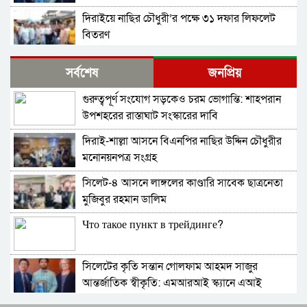
প্রয়োগে পিএইচডি অর্জন
দিরাইয়ে নাছির চৌধুরী’র পক্ষে ৩১ দফার লিফলেট
বিতরণ
কোম্পানীগঞ্জে বিএনপির ‘রাষ্ট্র কাঠামো মেরামত’ ৩১
সর্বশেষ
জনপ্রিয়
দফার লিফলেট বিতরণ ও গণসংযোগ
গুরুত্বপূর্ণ সংযোগ সড়কেও চরম ভোগান্তি: শাহপরান
জকিগঞ্জে আইনের তোয়াক্কা নেই! খাসজমি দখল করে
উপশহরের রাস্তাঘাট সংস্কারের দাবি
নির্বিঘ্নে ভবন বানাচ্ছেন সোনাসার বাজার কমিটির নেতা
আলাউদ্দিন আলাই
দিরাই-শাল্লা আসনে বিএনপির নাছির উদ্দিন চৌধুরীর
বন্ধ থাকবে সিলেটের ৭টি এলাকায় দীর্ঘ ৯ ঘণ্টা বিদ্যুৎ
মনোনয়নপত্র সংগ্রহ
সিলেট-৪ আসনে লাঙ্গলের কাণ্ডারি সাবেক ছাত্রনেতা
নিরাপত্তাহীনতায় লাভলুর পরিবার: সিলেটে সশস্ত্র
মুজিবুর রহমান ডালিম
হামলায়, লুন্ঠিত অর্থ-স্বর্ণ
Что такое пункт в трейдинге?
জলবায়ূ পরিবর্তনে হুমকির মুখে সিলেট
সিলেটের কৃতি সন্তান গোলফাম আহমদ সাজুর
বৈশ্বিক জলবায়ু পরিবর্তনের বিরূপ প্রভাব-আমাদের
আন্তর্জাতিক স্বীকৃতি: এমআরআই স্ক্যানে এআই
করণীয়
প্রয়োগে পিএইচডি অর্জন