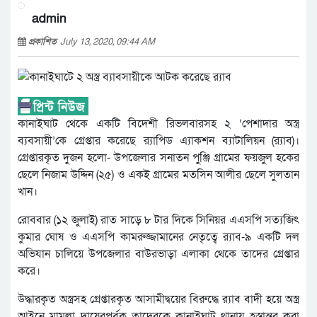
admin
প্রকাশিত
July 13, 2020, 09:44 AM
কানাইঘাট থেকে একটি বিদেশী রিভলবারসহ ২ ‘পেশাদার অস্ত্র
ব্যবসায়ী’কে গ্রেপ্তার করেছে র‌্যাপিড এ্যাকশন ব্যাটালিয়ন (র‍্যাব)।
গ্রেপ্তারকৃত দুজন হলো- উপজেলার সনাতন পুঞ্জি গ্রামের ফয়জুল হকের
ছেলে নিজাম উদ্দিন (২৫) ও একই গ্রামের মতসিন আলীর ছেলে সুলতান
খান।
রোববার (১২ জুলাই) রাত সাড়ে ৮ টার দিকে সিনিয়র এএসপি সত্যজিৎ
কুমার ঘোষ ও এএসপি কামরুজ্জামানের নেতৃত্বে র‍্যাব-৯ একটি দল
অভিযান চালিয়ে উপজেলার বাউরভাড়া এলাকা থেকে তাদের গ্রেপ্তার
করে।
উদ্ধারকৃত অস্ত্রসহ গ্রেপ্তারকৃত আসামীদ্বয়ের বিরুদ্ধে র‌্যাব বাদী হয়ে অস্ত্র
আইনে মামলা দায়েরপূর্বক তাদেরকে কানাইঘাট থানায় হস্তান্তর করা