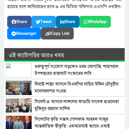
হয়েছে বলে জানিয়েছেন র‍্যাব-৯ এর মিডিয়া অফিসার এএসপি ওবাইন।
Share
Tweet
Share
WhatsApp
Messenger
Copy Link
এই ক্যাটাগরির আরও খবর
গুরুত্বপূর্ণ সংযোগ সড়কেও চরম ভোগান্তি: শাহপরান
উপশহরের রাস্তাঘাট সংস্কারের দাবি
দিরাই-শাল্লা আসনে বিএনপির নাছির উদ্দিন চৌধুরীর
মনোনয়নপত্র সংগ্রহ
সিলেট-৪ আসনে লাঙ্গলের কাণ্ডারি সাবেক ছাত্রনেতা
মুজিবুর রহমান ডালিম
সিলেটের কৃতি সন্তান গোলফাম আহমদ সাজুর
আন্তর্জাতিক স্বীকৃতি: এমআরআই স্ক্যানে এআই