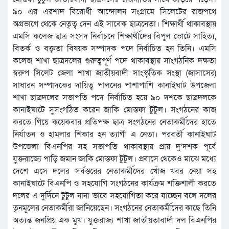
৯০ এর এরশাদ বিরোধী আন্দোলন সংগ্রামে সিলেটের রাজপথে
অগ্রভাগে থেকে নেতৃত্ব দেন এই সাবেক ছাত্রনেতা। শিক্ষার্থী থাকাবস্থায়
এমসি কলেজ ছাত্র সংসদ নির্বাচনে শিক্ষার্থীদের বিপুল ভোটে সাহিত্য,
বিতর্ক ও বক্তৃতা বিষয়ক সম্পাদক পদে নির্বাচিত হন তিনি। এমসি
কলেজ শাখা ছাত্রদলের গুরুত্বপূর্ণ পদে থাকাবস্থায় সাংগঠনিক দক্ষতা
স্বরুপ সিলেট জেলা শাখা জাতীয়বাদী সাংস্কৃতিক সংস্থা (জাসাসের)
সাধারন সম্পাদকের দায়িত্ব পালনের পাশাপাশি কানাইঘাট উপজেলা
শাখা ছাত্রদলের সভাপতি পদে নির্বাচিত হয়ে ৯০ দশকে ছাত্রদলকে
কানাইঘাটে সুসংগঠিত করেন জাকি মোস্তফা টুটুল। সংগঠনের কাজ
করতে গিয়ে কয়েকবার প্রতিপক্ষ ছাত্র সংগঠনের নেতাকর্মীদের হাতে
নির্যাতন ও হামলার শিকার হন ত্যাগী এ নেতা। পরবর্তী কানাইঘাট
উপজেলা বিএনপির সহ সভাপতি থাকাবস্থায় প্রায় দু’দশক পূর্বে
যুক্তরাজ্যে পাড়ি জমান জাকি মোস্তফা টুটুল। প্রবাসে থেকেও মাঝে মধ্যে
দেশে এসে দলের সর্বস্তরের নেতাকর্মীদের খোঁজ খবর নেয়া সহ
কানাইঘাটে বিএনপি ও সহযোগি সংগঠনের কার্যক্রম শক্তিশালী করতে
দলের এ দুর্দিনে টুটুল নানা ভাবে সহযোগিতা করে যাচ্ছেন বলে দলের
তৃনমূলের নেতাকর্মীরা জানিয়েছেন। সংগঠনের নেতাকর্মীদের কাছে তিনি
অত্যন্ত জনপ্রিয় এক মুখ। যুক্তরাজ্য শাখা জাতীয়তাবাদী দল বিএনপির