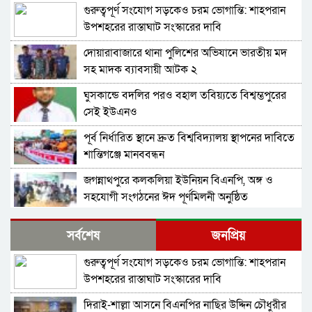
গুরুত্বপূর্ণ সংযোগ সড়কেও চরম ভোগান্তি: শাহপরান
উপশহরের রাস্তাঘাট সংস্কারের দাবি
দোয়ারাবাজারে থানা পুলিশের অভিযানে ভারতীয় মদ
সহ মাদক ব্যাবসায়ী আটক ২
ঘুসকান্ডে বদলির পরও বহাল তবিয়্যতে বিশ্বম্ভপুরের
সেই ইউএনও
পূর্ব নির্ধারিত স্থানে দ্রুত বিশ্ববিদ্যালয় স্থাপনের দাবিতে
শান্তিগঞ্জে মানববন্ধন
জগন্নাথপুরে কলকলিয়া ইউনিয়ন বিএনপি, অঙ্গ ও
সহযোগী সংগঠনের ঈদ পূর্ণমিলনী অনুষ্ঠিত
বাংলাদেশ জামায়াতে ইসলামীর আমির ডা. শফিকুর
সর্বশেষ
জনপ্রিয়
রহমান বলেছেন গণহত্যার বিচার করতে হবে
গুরুত্বপূর্ণ সংযোগ সড়কেও চরম ভোগান্তি: শাহপরান
নিখোঁজ সংবাদ
উপশহরের রাস্তাঘাট সংস্কারের দাবি
দিরাই-শাল্লা আসনে বিএনপির নাছির উদ্দিন চৌধুরীর
ই-সিম বাংলাদেশে পিছিয়ে কেন?