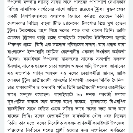
উপদেষ্টা মন্ডলীর দায়িত্ব সক্রিয় ভাবে পালনের পাশাপাশি সেখানকার
বিভিন্ন সামাজিক সংগঠনের সাথে জড়িত রয়েছেন টুটুল। যুক্তরাজ্যের
একটি বিশ^বিদ্যালয়ে অধ্যাপক হিসাবে কর্মরত রয়েছেন তিনি।
সেখানকার বিভিন্ন বাংলা টিভি চ্যানেলের টকশোর প্রিয় মুখ হচ্ছেন
টুটুল। টকশোতে অংশ নিয়ে দলের পক্ষে কথা বলেন তিনি। জাকি
মোস্তফা টুটুলের বাড়ী হচ্ছে কানাইঘাট সাতবাঁক ইউনিয়নের জুলাই
পীরনগর গ্রামে। তিনি এক সমভ্রান্ত পরিবারের সন্তান। তার প্রয়াত বাবা
বাংলাদেশ ইস্পাহানি জুটমিল কোম্পানীর একজন উর্ধ্বতন কর্মকর্তা
ছিলেন। কানাইঘাট উপজেলা ছাত্রদলের সাবেক সভাপতি নজরুল
ইসলাম, সাবেক ছাত্রদল নেতা জালাল আহমদ জনি, উপজেলা জাসাসের
সহ সভাপতি শাহিন আহমদ সহ দলের নেতাকর্মীরা জানান, জাকি
মোস্তফা টুটুল জাতীয়বাদী আদর্শের বিশ^াসী একজন নির্বিক সৈনিক।
ছাত্র থাকাকালীন ও অদ্যবধি পর্যন্ত তিনি জাতীয়বাদী দলের রাজনীতির
সাথে সম্পৃক্ত রয়েছেন। কানাইঘাটে ৯০ দশক পরবর্তী দলকে
সুসংগঠিত করতে তার অনেক ত্যাগ রয়েছে। যুক্তরাজ্যে বিএনপির
রাজনীতির সাথে জড়িত থেকে সক্রিয় ভাবে দলের জন্য কাজ করে
যাচ্ছেন তিনি। দলের নেতাকর্মীদের সার্বক্ষনিক খোঁজ খবর নিচ্ছেন
তিনি। তার মতো দলের নিবেদিত একজন প্রাণকর্মী কানাইঘাট উপজেলা
পরিষদের নির্বাচনে দলের প্র্রার্থী হওয়ার জন্য সংগঠনের সর্বস্তরের