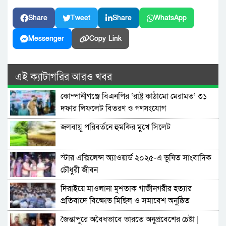
Share
Tweet
Share
WhatsApp
Messenger
Copy Link
এই ক্যাটাগরির আরও খবর
কোম্পানীগঞ্জে বিএনপির ‘রাষ্ট্র কাঠামো মেরামত’ ৩১
দফার লিফলেট বিতরণ ও গণসংযোগ
জলবায়ূ পরিবর্তনে হুমকির মুখে সিলেট
স্টার এক্সিলেন্স অ্যাওয়ার্ড ২০২৫-এ ভূষিত সাংবাদিক
চৌধুরী জীবন
দিরাইয়ে মাওলানা মুশতাক গাজীনগরীর হত্যার
প্রতিবাদে বিক্ষোভ মিছিল ও সমাবেশ অনুষ্ঠিত
জৈন্তাপুরে অবৈধভাবে ভারতে অনুপ্রবেশের চেষ্টা |