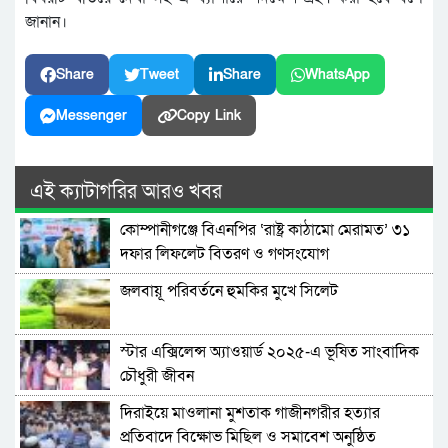
জানান।
Share
Tweet
Share
WhatsApp
Messenger
Copy Link
এই ক্যাটাগরির আরও খবর
কোম্পানীগঞ্জে বিএনপির ‘রাষ্ট্র কাঠামো মেরামত’ ৩১
দফার লিফলেট বিতরণ ও গণসংযোগ
জলবায়ূ পরিবর্তনে হুমকির মুখে সিলেট
স্টার এক্সিলেন্স অ্যাওয়ার্ড ২০২৫-এ ভূষিত সাংবাদিক
চৌধুরী জীবন
দিরাইয়ে মাওলানা মুশতাক গাজীনগরীর হত্যার
প্রতিবাদে বিক্ষোভ মিছিল ও সমাবেশ অনুষ্ঠিত