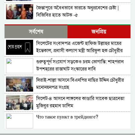
জৈন্তাপুরে অবৈধভাবে ভারতে অনুপ্রবেশের চেষ্টা |
বিজিবির হাতে আটক -৫
সিলেটে জুলাই আন্দোলনে নিহত এগারো জন
সর্বশেষ
জনপ্রিয়
সহিদদের স্বরনে স্থাপিত হল জুলাই স্মৃতি স্তম্ভ
সিলেটের সংবাদপত্র এজেন্ট হাফিজ উল্লাহর মায়ের
জগন্নাথপুরে পলাতক আসামী ২ জন গ্রেপ্তার
ইন্তেকাল, প্রবাসী কল্যাণ মন্ত্রী আরিফুল হক চৌধুরীর
শোক
গুরুত্বপূর্ণ সংযোগ সড়কেও চরম ভোগান্তি: শাহপরান
জগন্নাথপুরের প্রাণকেন্দ্রের বাঁশের সেতু ঝুকিপূর্ণ ,
উপশহরের রাস্তাঘাট সংস্কারের দাবি
ঘটতে পারে অনাকাঙ্খিত দুর্ঘটনা
দিরাই-শাল্লা আসনে বিএনপির নাছির উদ্দিন চৌধুরীর
সিলেট-২ আসনে কাজ করার নির্দেশ দিয়েছেন তারেক
মনোনয়নপত্র সংগ্রহ
রহমান | বিশ্বনাথে সুধী সমাবেশে হুমায়ুন কবির
সিলেট-৪ আসনে লাঙ্গলের কাণ্ডারি সাবেক ছাত্রনেতা
১৬ ঘন্টা পর পাগলা-জগন্নাথপুর-আউশকান্দী আঞ্চলিক
মুজিবুর রহমান ডালিম
মহাসড়কে যানবাহন চলাচল স্বাভাবিক | জনমনে স্বস্তি
Что такое пункт в трейдинге?
৫ই আগষ্ট ফ্যাসিষ্ট সরকার পতনের বর্ষপূর্তি উপলক্ষে
জগন্নাথপুরে বিএনপির প্রস্তুতি সভা