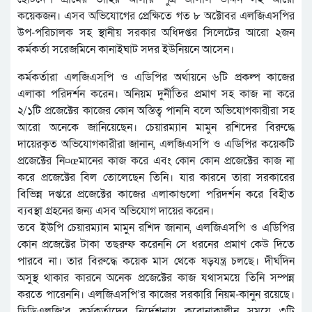
কয়েকজন। এসব অভিযোগের প্রেক্ষিতে গত ৮ অক্টোবর এলজিএসপির
উপ-পরিচালক সহ স্থানীয় সরকার অধিদপ্তর সিলেটের আরো ২জন
কর্মকর্তা সরেজমিনে কানাইঘাট সদর ইউনিয়নে আসেন।
কর্মকর্তারা এলজিএসপি ও এডিপির অর্থায়নে ৬টি প্রকল্প কাজের
এলাকা পরিদর্শন করেন। অনিয়ম দুর্নীতির প্রমাণ সহ কাজ না করে
২/১টি প্রজেক্টের কাজের কোন অস্তিত্ব পাননি বলে অভিযোগকারীরা সহ
আরো অনেকে জানিয়েছেন। চেয়ারম্যান মামুন রশিদের বিরুদ্ধে
দায়েরকৃত অভিযোগকারীরা জানান, এলজিএসপি ও এডিপির কয়েকটি
প্রজেক্টের নি¤œমানের কাজ করে এবং কোন কোন প্রজেক্টের কাজ না
করে প্রজেক্টের বিল তোলেছেন তিনি। যার কারনে তারা সরকারের
বিভিন্ন দপ্তরে প্রজেক্টের কাজের এলাকাগুলো পরিদর্শন করে বিহীত
ব্যবস্থা গ্রহনের জন্য এসব অভিযোগ দায়ের করেন।
তবে ইউপি চেয়ারম্যান মামুন রশিদ জানান, এলজিএসপি ও এডিপির
কোন প্রজেক্টের টাকা তছরুফ করেননি সে ধরনের প্রমাণ কেউ দিতে
পারবে না। তার বিরুদ্ধে কয়েক মাস থেকে ষড়যন্ত্র চলছে। দীর্ঘদিন
অসুস্থ থাকার কারনে অনেক প্রজেক্টের কাজ যথাসময়ে তিনি সম্পন্ন
করতে পারেননি। এলজিএসপি’র কাজের সরকারি নিয়ম-কানুন রয়েছে।
ডিডিএলজি’র কর্মকর্তাদের নির্দেশনায় করোনাকালীন সময়ে ৩টি