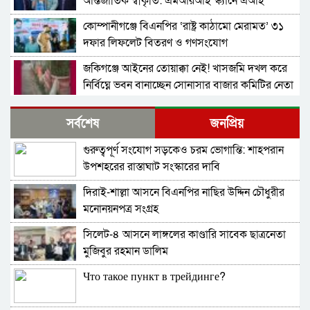
আন্তর্জাতিক স্বীকৃতি: এমআরআই স্ক্যানে এআই
প্রয়োগে পিএইচডি অর্জন
কোম্পানীগঞ্জে বিএনপির ‘রাষ্ট্র কাঠামো মেরামত’ ৩১
দফার লিফলেট বিতরণ ও গণসংযোগ
জকিগঞ্জে আইনের তোয়াক্কা নেই! খাসজমি দখল করে
নির্বিঘ্নে ভবন বানাচ্ছেন সোনাসার বাজার কমিটির নেতা
আলাউদ্দিন আলাই
বন্ধ থাকবে সিলেটের ৭টি এলাকায় দীর্ঘ ৯ ঘণ্টা বিদ্যুৎ
সর্বশেষ
জনপ্রিয়
গুরুত্বপূর্ণ সংযোগ সড়কেও চরম ভোগান্তি: শাহপরান
নিরাপত্তাহীনতায় লাভলুর পরিবার: সিলেটে সশস্ত্র
উপশহরের রাস্তাঘাট সংস্কারের দাবি
হামলায়, লুন্ঠিত অর্থ-স্বর্ণ
দিরাই-শাল্লা আসনে বিএনপির নাছির উদ্দিন চৌধুরীর
জলবায়ূ পরিবর্তনে হুমকির মুখে সিলেট
মনোনয়নপত্র সংগ্রহ
সিলেট-৪ আসনে লাঙ্গলের কাণ্ডারি সাবেক ছাত্রনেতা
স্টার এক্সিলেন্স অ্যাওয়ার্ড ২০২৫-এ ভূষিত সাংবাদিক
মুজিবুর রহমান ডালিম
চৌধুরী জীবন
Что такое пункт в трейдинге?
ন্যাব নেতৃবৃন্দের ওসমানী মেডিক্যাল কলেজ এর
নবনিযুক্ত সহকারী পরিচালকের সাথে শুভেচ্ছা বিনিময়