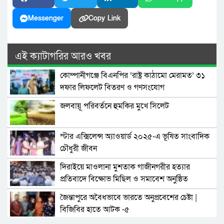
Messenger
Copy Link
এই ক্যাটাগরির আরও খবর
কোম্পানীগঞ্জে বিএনপির ‘রাষ্ট্র কাঠামো মেরামত’ ৩১
দফার লিফলেট বিতরণ ও গণসংযোগ
জলবায়ূ পরিবর্তনে হুমকির মুখে সিলেট
স্টার এক্সিলেন্স অ্যাওয়ার্ড ২০২৫-এ ভূষিত সাংবাদিক
চৌধুরী জীবন
দিরাইয়ে মাওলানা মুশতাক গাজীনগরীর হত্যার
প্রতিবাদে বিক্ষোভ মিছিল ও সমাবেশ অনুষ্ঠিত
জৈন্তাপুরে অবৈধভাবে ভারতে অনুপ্রবেশের চেষ্টা |
বিজিবির হাতে আটক -৫