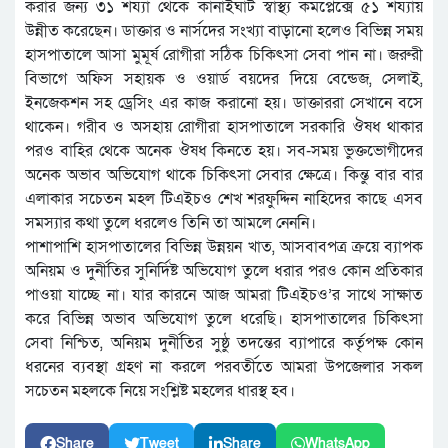
করার জন্য ৩১ শয্যা থেকে কানাইঘাট স্বাস্থ্য কমপ্লেক্সে ৫১ শয্যায়
উন্নীত করেছেন। ডাক্তার ও নার্সদের সংখ্যা বাড়ানো হলেও বিভিন্ন সময়
হাসপাতালে আসা মুমূর্ষ রোগীরা সঠিক চিকিৎসা সেবা পান না। জরুরী
বিভাগে অফিস সহায়ক ও ওয়ার্ড বয়দের দিয়ে বেন্ডেজ, সেলাই,
ইনজেকশন সহ ড্রেসিং এর কাজ করানো হয়। ডাক্তাররা সেখানে বসে
থাকেন। গরীব ও অসহায় রোগীরা হাসপাতালে সরকারি ঔষধ থাকার
পরও বাহির থেকে অনেক ঔষধ কিনতে হয়। সব-সময় ভুক্তভোগীদের
অনেক অভাব অভিযোগ থাকে চিকিৎসা সেবার ক্ষেত্রে। কিন্তু বার বার
এলাকার সচেতন মহল টিএইচও শেখ শরফুদ্দিন নাহিদের কাছে এসব
সমস্যার কথা তুলে ধরলেও তিনি তা আমলে নেননি।
পাশাপাশি হাসপাতালের বিভিন্ন উন্নয়ন খাত, আসবাবপত্র ক্রয়ে ব্যাপক
অনিয়ম ও দুর্নীতির সুনির্দিষ্ট অভিযোগ তুলে ধরার পরও কোন প্রতিকার
পাওয়া যাচ্ছে না। যার কারনে আজ আমরা টিএইচও’র সাথে সাক্ষাত
করে বিভিন্ন অভাব অভিযোগ তুলে ধরেছি। হাসপাতালের চিকিৎসা
সেবা নিশ্চিত, অনিয়ম দুর্নীতির সুষ্ঠু তদন্তের ব্যাপারে কর্তৃপক্ষ কোন
ধরনের ব্যবস্থা গ্রহণ না করলে পরবর্তীতে আমরা উপজেলার সকল
সচেতন মহলকে নিয়ে সংশ্লিষ্ট মহলের ধারস্থ হব।
Share
Tweet
Share
WhatsApp