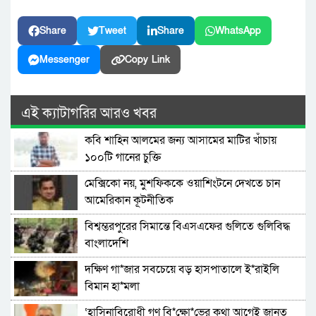
Share
Tweet
Share
WhatsApp
Messenger
Copy Link
এই ক্যাটাগরির আরও খবর
কবি শাহিন আলমের জন্য আসামের মাটির খাঁচায়
১০০টি গানের চুক্তি
মেক্সিকো নয়, মুশফিককে ওয়াশিংটনে দেখতে চান
আমেরিকান কূটনীতিক
বিশ্বম্ভরপুরের সিমান্তে বিএসএফের গুলিতে গুলিবিদ্ধ
বাংলাদেশি
দক্ষিণ গা*জার সবচেয়ে বড় হাসপাতালে ই*রাইলি
বিমান হা*মলা
‘হাসিনাবিরোধী গণ বি*ক্ষো*ভের কথা আগেই জানত