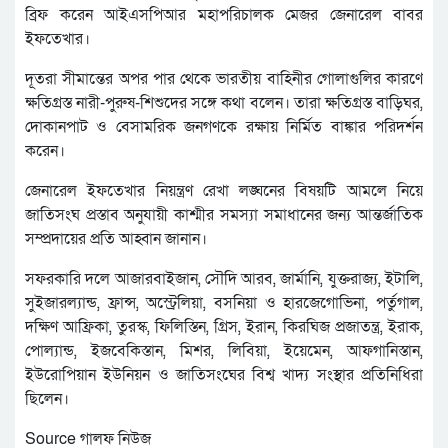
ব্রিফ করেন আইএসপিআর মহাপরিচালক মেজর জেনারেল বাবর
ইফতেখার।
দূতরা সীমান্তের অপর পার থেকে ভারতীয় বাহিনীর গোলাগুলির কারণে
ক্ষতিগ্রস্ত নারী-পুরুষ-শিশুদের সঙ্গে কথা বলেন। তারা ক্ষতিগ্রস্ত বাড়িঘর,
দোকানপাট ও বেসামরিক জনগণকে রক্ষায় নির্মিত বাঙ্কার পরিদর্শন
করেন।
জেনারেল ইফতেখার নিয়ন্ত্রণ রেখা লঙ্ঘনের বিষয়টি আমলে নিয়ে
জাতিসংঘ প্রস্তাব অনুযায়ী কাশ্মীর সমস্যা সমাধানের জন্য আন্তর্জাতিক
সম্প্রদায়ের প্রতি আহ্বান জানান।
সফরকারি দলে আজারবাইজান, সৌদি আরব, জার্মানি, যুক্তরাজ্য, ইটালি,
সুইজারল্যান্ড, ফ্রান্স, অস্ট্রেলিয়া, বসনিয়া ও হারজেগোভিনা, পর্তুগাল,
দক্ষিণ আফ্রিকা, তুরস্ক, ফিলিস্তিন, গ্রিস, ইরান, কিরঘিজ প্রজাতন্ত্র, ইরাক,
পোল্যান্ড, ইজবেকিস্তান, মিশর, লিবিয়া, ইয়েমেন, আফগানিস্তান,
ইউরোপিয়ান ইউনিয়ন ও জাতিসংঘের বিশ্ব খাদ্য সংস্থার প্রতিনিধিরা
ছিলেন।
Source গালফ নিউজ